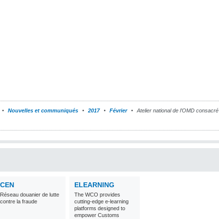
Nouvelles et communiqués
2017
Février
Atelier national de l’OMD consacré 
CEN
ELEARNING
Réseau douanier de lutte
The WCO provides
contre la fraude
cutting-edge e-learning
platforms designed to
empower Customs