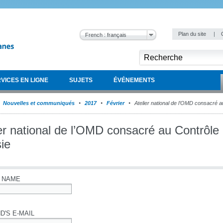
Plan du site
|
French : français
VICES EN LIGNE
SUJETS
ÉVÉNEMENTS
Nouvelles et communiqués
2017
Février
Atelier national de l’OMD consacré au
er national de l’OMD consacré au Contrôle 
ie
 NAME
D'S E-MAIL