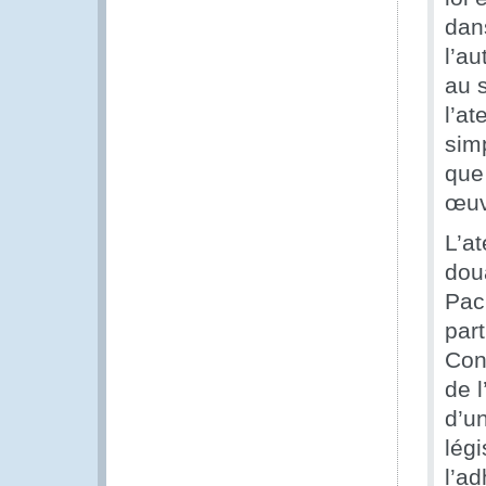
dan
l’a
au s
l’at
simp
que
œuv
L’at
dou
Pac
par
Con
de l
d’u
légi
l’a