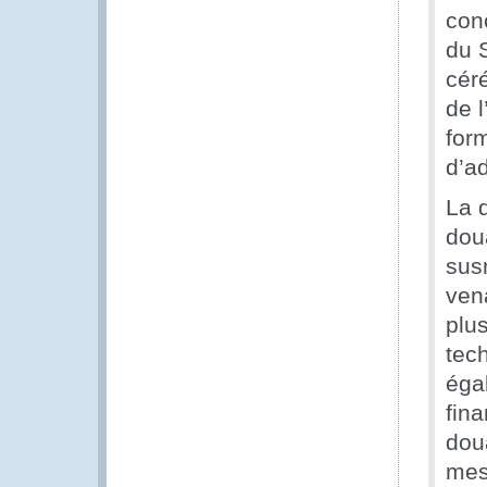
conc
du 
cér
de 
for
d’a
La 
doua
sus
ven
plu
tec
éga
fina
dou
mes