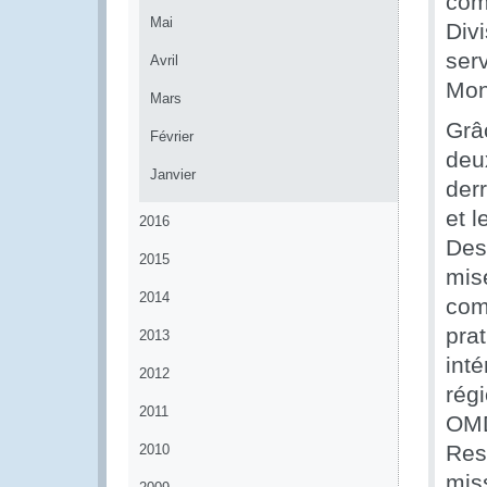
com
Mai
Div
serv
Avril
Mon
Mars
Grâ
Février
deu
Janvier
der
et l
2016
Des
2015
mis
2014
com
pra
2013
int
2012
rég
2011
OMD
Res
2010
miss