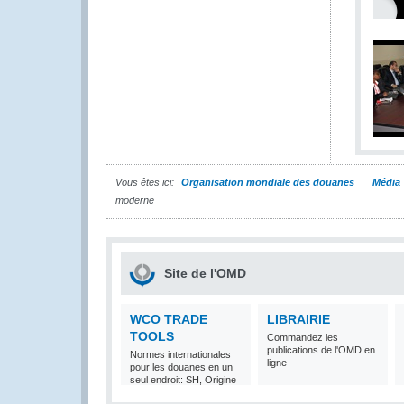
Vous êtes ici:
Organisation mondiale des douanes
Média
moderne
Site de l'OMD
WCO TRADE
LIBRAIRIE
TOOLS
Commandez les
publications de l'OMD en
Normes internationales
ligne
pour les douanes en un
seul endroit: SH, Origine
et Valeur