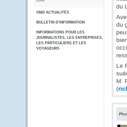
2009
du L
OMD ACTUALITÉS
Ave
BULLETIN D’INFORMATION
du 
peu
INFORMATIONS POUR LES
JOURNALISTES, LES ENTREPRISES,
bien
LES PARTICULIERS ET LES
occ
VOYAGEURS
res
Le 
sué
M. 
(
ri
Pho