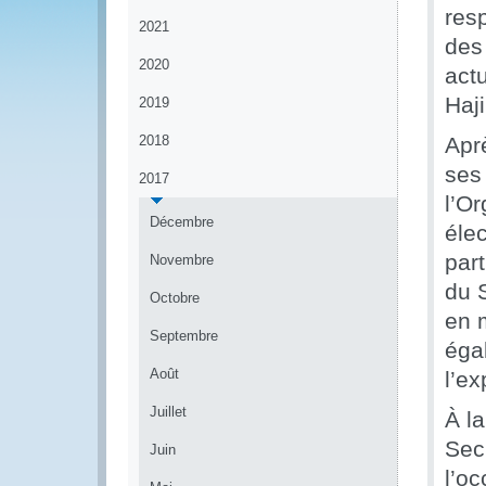
res
2021
des
2020
act
Haj
2019
2018
Apr
ses 
2017
l’Or
Décembre
éle
part
Novembre
du 
Octobre
en m
Septembre
éga
Août
l’ex
Juillet
À l
Sec
Juin
l’o