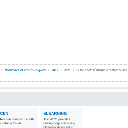
Nouvelles et communiqués
2017
Juin
L’OMD aide l’Éthiopie à renforcer ses
CEN
ELEARNING
Réseau douanier de lutte
The WCO provides
contre la fraude
cutting-edge e-learning
platforms designed to