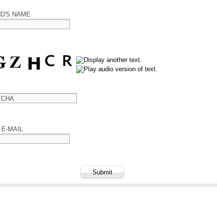
ND'S NAME
TCHA
 E-MAIL