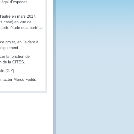
llégal d’espèces
l’autre en mars 2017.
ss case) en vue de
cette étude qu’a porté la
e projet, en l’aidant à
nseignement.
cer la fonction de
on de la CITES.
nale (GiZ).
ontacter Marco Foddi,