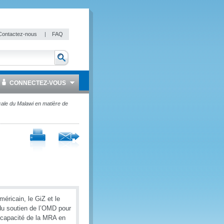
Contactez-nous
|
FAQ
CONNECTEZ-VOUS
scale du Malawi en matière de
éricain, le GiZ et le
 du soutien de l’OMD pour
a capacité de la MRA en