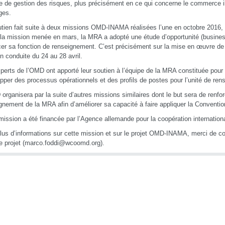
e de gestion des risques, plus précisément en ce qui concerne le commerce i
ges.
tien fait suite à deux missions OMD-INAMA réalisées l’une en octobre 2016, 
la mission menée en mars, la MRA a adopté une étude d’opportunité (busine
cer sa fonction de renseignement. C’est précisément sur la mise en œuvre de 
n conduite du 24 au 28 avril.
perts de l’OMD ont apporté leur soutien à l’équipe de la MRA constituée pour c
pper des processus opérationnels et des profils de postes pour l’unité de re
organisera par la suite d’autres missions similaires dont le but sera de renfor
gnement de la MRA afin d’améliorer sa capacité à faire appliquer la Conventi
mission a été financée par l’Agence allemande pour la coopération internatio
lus d’informations sur cette mission et sur le projet OMD-INAMA, merci de c
e projet (marco.foddi@wcoomd.org).