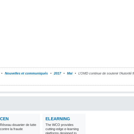
Nouvelles et communiqués
2017
Mai
L’OMD continue de soutenir l’Autorité 
CEN
ELEARNING
Réseau douanier de lutte
The WCO provides
contre la fraude
cutting-edge e-learning
platforms designed to