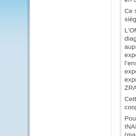
Ce s
siè
L’O
dia
aup
exp
l’e
exp
expr
ZRA
Cet
coo
Pour
INA
(ma