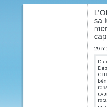
L’O
sa 
men
cap
29 m
Dan
Dépa
CIT
bén
rens
ava
recu
en 