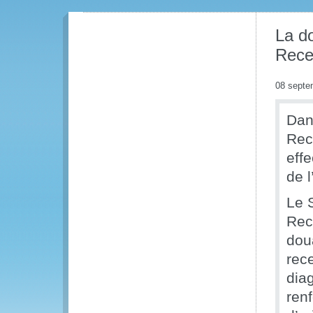
La do
Rece
08 septe
Dan
Rec
eff
de 
Le 
Rec
dou
rec
dia
ren