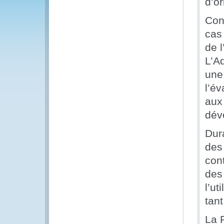
d’or
Con
cas
de 
L’A
une
l’év
aux
dév
Dura
des
cont
des
l’u
tant
La 