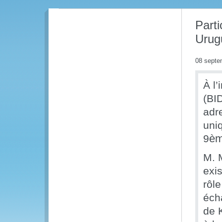
Parti
Urug
08 septe
À l
(BI
adr
uni
9
è
M. M
exis
rôle
éch
de K