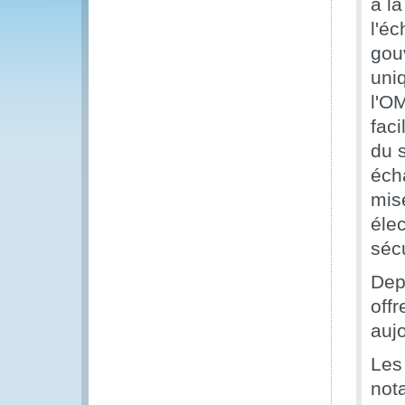
à l
l'éc
gou
uni
l'O
faci
du 
écha
mis
élec
sécu
Depu
off
aujo
Les
not