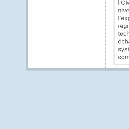
l’OM
niv
l’e
régi
tech
éch
syst
comm