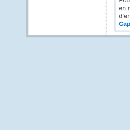
Pou
en 
d’e
Cap