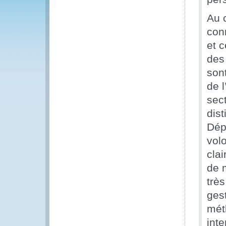
Au c
con
et 
des
sont
de l
sect
dist
Dép
vol
clai
de m
trè
ges
méth
int