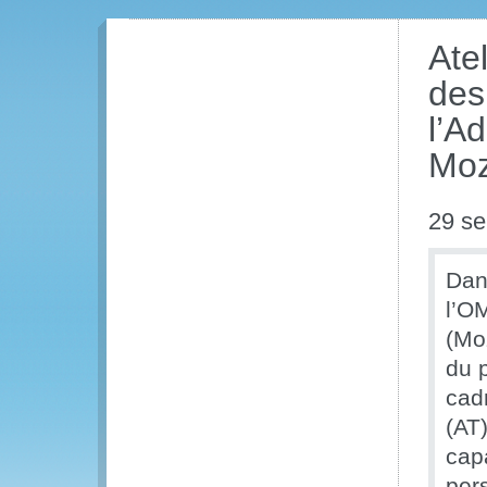
Ate
des
l’A
Mo
29 s
Dan
l’O
(Mo
du 
cadr
(AT
capa
per