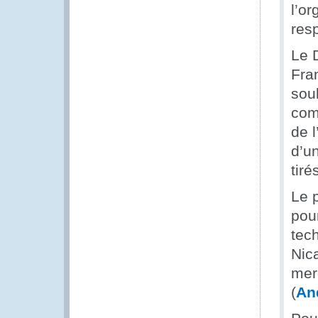
l’or
resp
Le 
Fran
soul
com
de l
d’u
tiré
Le 
pou
tec
Nic
mer
(
An