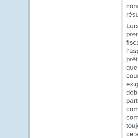
conn
résu
Lors
pre
fis
l’as
prêt
que 
cou
exi
déba
part
com
com
touj
ce 