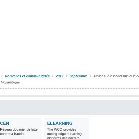
Nouvelles et communiqués
2017
Septembre
Atelier sur le leadership et l
du Mozambique
CEN
ELEARNING
Réseau douanier de lutte
The WCO provides
contre la fraude
cutting-edge e-learning
platforms designed to