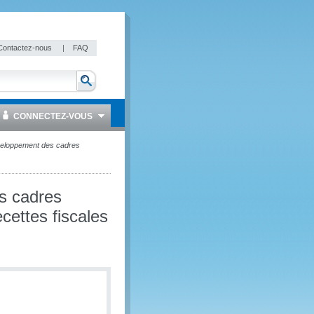
Contactez-nous
|
FAQ
CONNECTEZ-VOUS
développement des cadres
es cadres
cettes fiscales