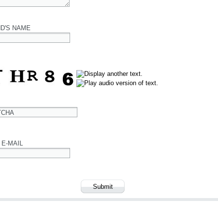
ND'S NAME
TCHA
 E-MAIL