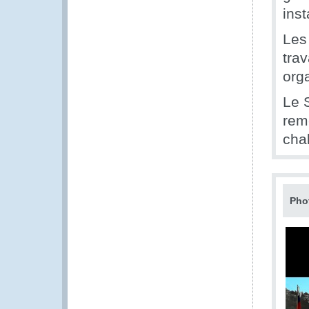
inst
Les
tra
org
Le 
rem
chal
Pho