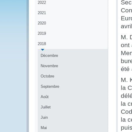
Secr
2022
Con
2021
Eur
2020
avri
2019
M. 
2018
ont
Mem
Décembre
bur
Novembre
été
Octobre
M. 
Septembre
la 
dél
Août
la c
Juillet
Cod
Juin
la 
pui
Mai