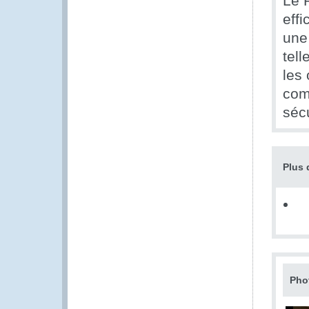
Le 
eff
une 
tell
les 
comp
sécu
Plus 
Pho