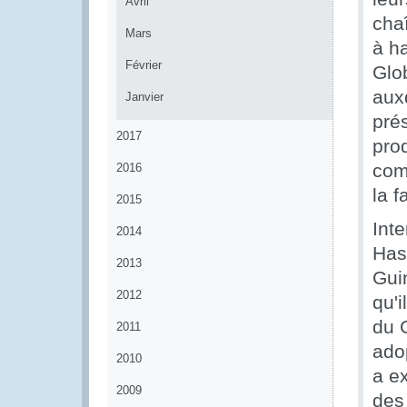
Avril
chaî
Mars
à h
Février
Glob
aux
Janvier
prés
2017
pro
com
2016
la f
2015
Int
2014
Has
2013
Guin
2012
qu'
du G
2011
ado
2010
a e
2009
des