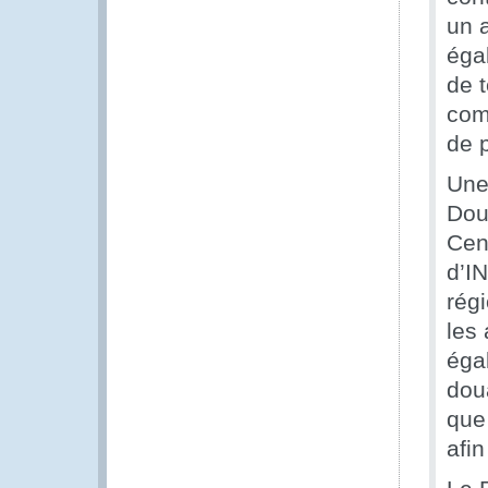
un a
éga
de 
com
de 
Une
Dou
Cent
d’I
régi
les
éga
dou
que 
afin