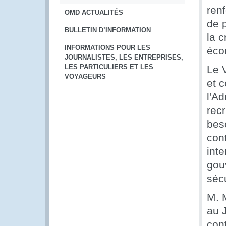
renf
OMD ACTUALITÉS
de 
BULLETIN D’INFORMATION
la c
INFORMATIONS POUR LES
éco
JOURNALISTES, LES ENTREPRISES,
LES PARTICULIERS ET LES
Le 
VOYAGEURS
et 
l'A
recr
beso
con
int
gou
sécu
M. 
au 
cont