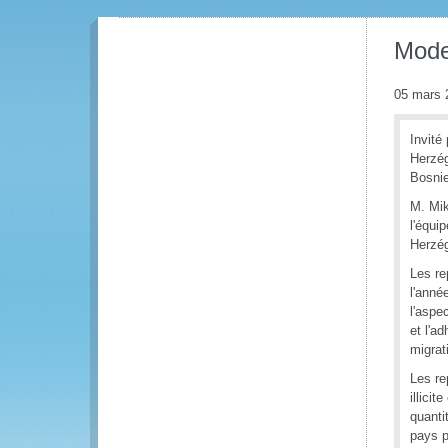
Mode
05 mars 
Invité
Herzég
Bosnie
M. Mik
l'équi
Herzég
Les re
l'anné
l'aspec
et l'a
migra
Les re
illici
quanti
pays p