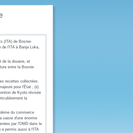
e
ts (ITA) de Bosnie-
 de l'ITA à Banja Luka,
é de la douane, et
uture entre la Bosnie-
des recettes collectées
eure pour l'État ; (ii)
onvention de Kyoto révisée
rticulièrement la
roblème du commerce
la saisie d'une énorme
 menées par l'OMD dans le
 a permis aussi à l'ITA