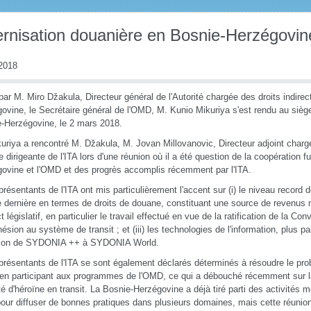
rnisation douanière en Bosnie-Herzégovin
2018
 par M. Miro Džakula, Directeur général de l'Autorité chargée des droits indirec
ovine, le Secrétaire général de l'OMD, M. Kunio Mikuriya s'est rendu au siège
-Herzégovine, le 2 mars 2018.
uriya a rencontré M. Džakula, M. Jovan Millovanovic, Directeur adjoint charg
pe dirigeante de l'ITA lors d'une réunion où il a été question de la coopération f
ovine et l'OMD et des progrès accomplis récemment par l'ITA.
présentants de l'ITA ont mis particulièrement l'accent sur (i) le niveau record 
e dernière en termes de droits de douane, constituant une source de revenus maj
t législatif, en particulier le travail effectué en vue de la ratification de la C
dhésion au système de transit ; et (iii) les technologies de l'information, plus pa
tion de SYDONIA ++ à SYDONIA World.
présentants de l'ITA se sont également déclarés déterminés à résoudre le p
te en participant aux programmes de l'OMD, ce qui a débouché récemment sur 
té d'héroïne en transit. La Bosnie-Herzégovine a déjà tiré parti des activités
our diffuser de bonnes pratiques dans plusieurs domaines, mais cette réunion