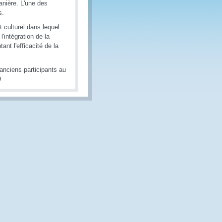
anière. L'une des
s.
 culturel dans lequel
'intégration de la
nt l'efficacité de la
 anciens participants au
.