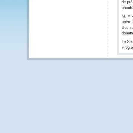
de pré
priori
M. Mik
opère 
Bosnie
douan
Le Sec
Progra