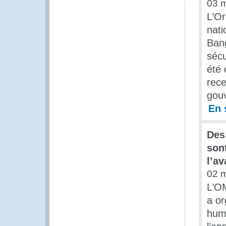
03 
L’O
nati
Bang
sécu
été 
rece
gouv
En 
Des
son
l’av
02 
L’OM
a or
huma