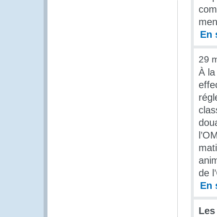
comm
mena
En 
29 
À la
effe
régl
clas
doua
l’OM
mati
anim
de 
En 
Les