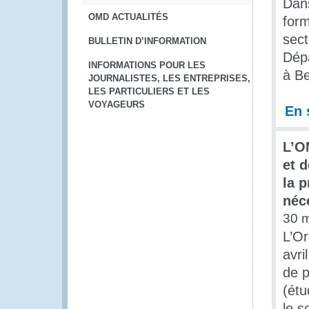
Dan
OMD ACTUALITÉS
form
sect
BULLETIN D’INFORMATION
Dépa
INFORMATIONS POUR LES
à Be
JOURNALISTES, LES ENTREPRISES,
LES PARTICULIERS ET LES
VOYAGEURS
En 
L’O
et 
la 
néc
30 
L’O
avri
de p
(étu
le s