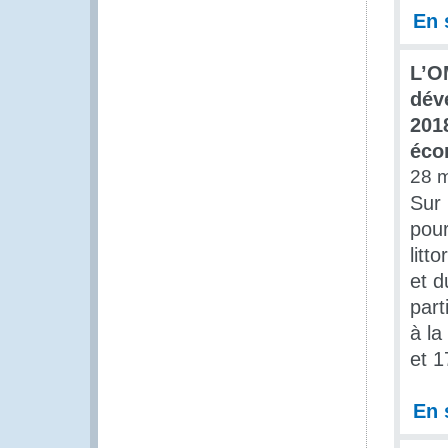
En 
L’O
dév
201
éco
28 
Sur 
pour
litt
et 
part
à la
et 1
En 