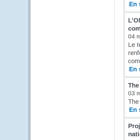
En 
L’O
com
04 
Le t
renf
com
En 
The
03 
The 
En 
Proj
nat