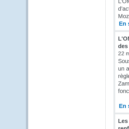
L’OM
d’ac
Moz
En 
L'O
des 
22 
Sous
un a
règl
Zamb
fonc
En 
Les
ren