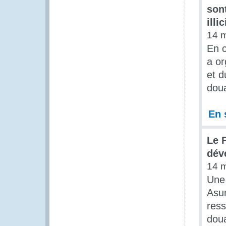
sont
illi
14 
En c
a or
et d
doua
En 
Le 
dév
14 
Une 
Asun
ress
dou