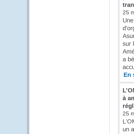
tran
25 
Une 
d'or
Asun
sur 
Amér
a bé
accu
En 
L’O
à a
rég
25 
L'O
un a