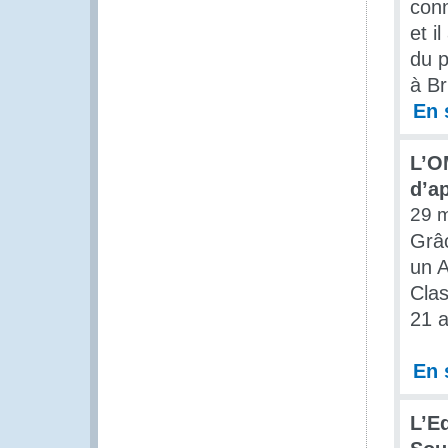
conn
et i
du p
à Br
En 
L’O
d’a
29 
Grâc
un A
Cla
21 
En 
L’E