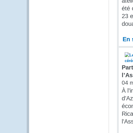
atel
été 
23 e
dou
En 
Part
l’A
04 
À l’
d’Az
écon
Rica
l’As