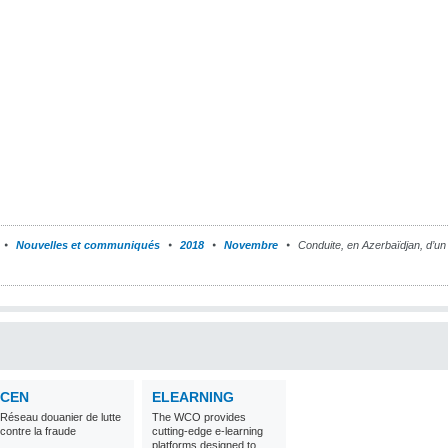
Nouvelles et communiqués
2018
Novembre
Conduite, en Azerbaïdjan, d’un a
CEN
ELEARNING
Réseau douanier de lutte
The WCO provides
contre la fraude
cutting-edge e-learning
platforms designed to