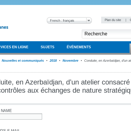
Plan du site
|
French : français
VICES EN LIGNE
SUJETS
ÉVÉNEMENTS
Nouvelles et communiqués
2018
Novembre
Conduite, en Azerbaïdjan, d’un ate
ite, en Azerbaïdjan, d’un atelier consacré 
contrôles aux échanges de nature stratégi
 NAME
D'S E-MAIL