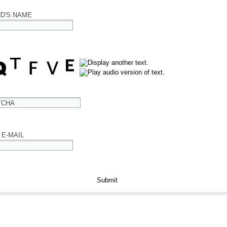
ND'S NAME
TCHA
 E-MAIL