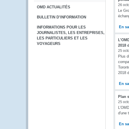
26 oct
OMD ACTUALITÉS
Le Gro
échang
BULLETIN D’INFORMATION
En sa
INFORMATIONS POUR LES
JOURNALISTES, LES ENTREPRISES,
LES PARTICULIERS ET LES
L’OMD 
VOYAGEURS
2018 
25 oct
Plus d
compag
Toront
2018 d
En sa
Plan s
25 oct
L’OMD 
d'une 
En sa