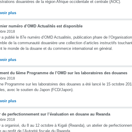
strations douanières de la région Afrique occidentale et centrale (AOC).
voir plus
rnier numéro d’OMD Actualités est disponible
obre 2018
a publié le 87e numéro d’OMD Actualités, publication phare de l’Organisation
mble de la communauté douanière une collection d’articles instructifs touchan
t le monde de la douane et du commerce international en général.
voir plus
ment du 6ème Programme de l’OMD sur les laboratoires des douanes
obre 2018
e Programme sur les laboratoires des douanes a été lancé le 15 octobre 20
les, avec le soutien du Japon (FCD/Japon).
voir plus
er de perfectionnement sur l’évaluation en douane au Rwanda
obre 2018
a organisé, du 8 au 12 octobre à Kigali (Rwanda), un atelier de perfectionnem
 au profit de l’Autorité fiscale du Rwanda.