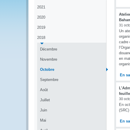
2021
Atelie
2020
Baha
31 oct
2019
Un ate
organi
2018
cadre 
l’Orga
Décembre
douane
en mat
Novembre
organi
Octobre
En sa
Septembre
L’Admi
Août
feuil
30 oct
Juillet
En oct
Juin
(SRC) 
Mai
En sa