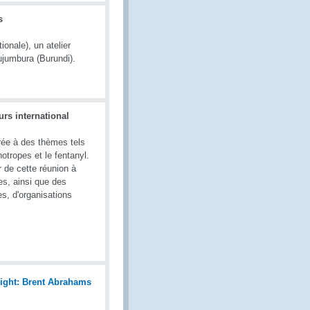
s
onale), un atelier
ujumbura (Burundi).
rs international
rée à des thèmes tels
otropes et le fentanyl.
r de cette réunion à
es, ainsi que des
s, d'organisations