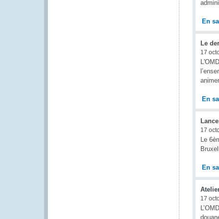
admini
En sa
Le de
17 oct
L'OMD 
l’ense
animen
En sa
Lance
17 oct
Le 6èm
Bruxel
En sa
Ateli
17 oct
L’OMD 
douane