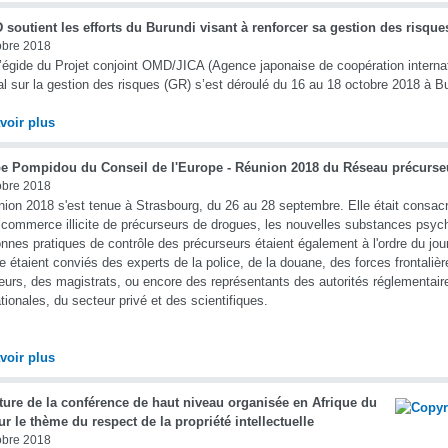
soutient les efforts du Burundi visant à renforcer sa gestion des risque
obre 2018
’égide du Projet conjoint OMD/JICA (Agence japonaise de coopération internati
al sur la gestion des risques (GR) s’est déroulé du 16 au 18 octobre 2018 à B
voir plus
e Pompidou du Conseil de l'Europe - Réunion 2018 du Réseau précurseu
obre 2018
nion 2018 s'est tenue à Strasbourg, du 26 au 28 septembre. Elle était consac
 commerce illicite de précurseurs de drogues, les nouvelles substances psych
nnes pratiques de contrôle des précurseurs étaient également à l'ordre du jou
le étaient conviés des experts de la police, de la douane, des forces frontalièr
eurs, des magistrats, ou encore des représentants des autorités réglementaire
ationales, du secteur privé et des scientifiques.
voir plus
ture de la conférence de haut niveau organisée en Afrique du
r le thème du respect de la propriété intellectuelle
obre 2018