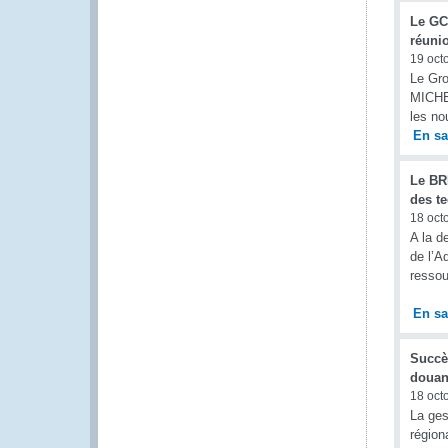
Le GCS
réuni
19 oct
Le Gro
MICHE
les no
En sa
Le BRR
des t
18 oct
A la d
de l’A
ressou
En sa
Succè
douani
18 oct
La ges
région