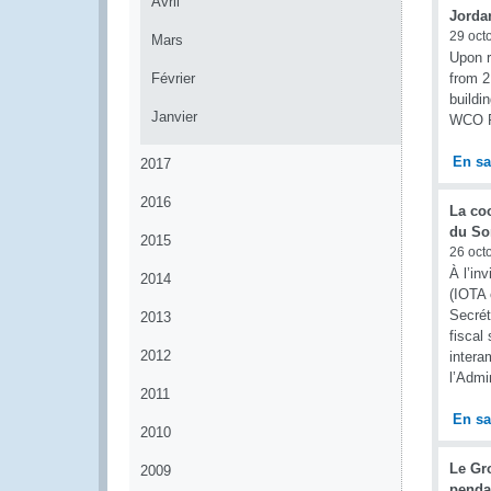
Avril
Jorda
29 oct
Mars
Upon 
Février
from 2
buildi
Janvier
WCO PM
En sa
2017
2016
La co
du So
2015
26 oct
À l’in
2014
(IOTA 
Secrét
2013
fiscal
2012
intera
l’Admi
2011
En sa
2010
Le Gro
2009
penda