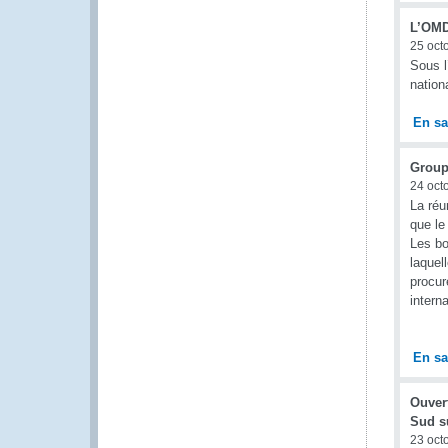
L’OMD 
25 oct
Sous l
nation
En sa
Group
24 oct
La réu
que le
Les bo
laquel
procur
intern
En sa
Ouver
Sud su
23 oct