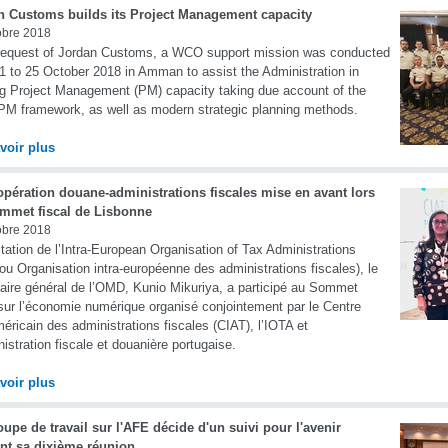
n Customs builds its Project Management capacity
obre 2018
request of Jordan Customs, a WCO support mission was conducted
1 to 25 October 2018 in Amman to assist the Administration in
ng Project Management (PM) capacity taking due account of the
 framework, as well as modern strategic planning methods.
voir plus
opération douane-administrations fiscales mise en avant lors
mmet fiscal de Lisbonne
obre 2018
vitation de l’Intra-European Organisation of Tax Administrations
ou Organisation intra-européenne des administrations fiscales), le
aire général de l’OMD, Kunio Mikuriya, a participé au Sommet
 sur l’économie numérique organisé conjointement par le Centre
méricain des administrations fiscales (CIAT), l’IOTA et
nistration fiscale et douanière portugaise.
voir plus
upe de travail sur l'AFE décide d'un suivi pour l'avenir
nt sa dixième réunion