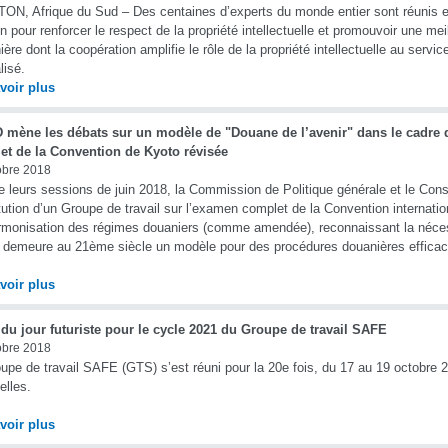
N, Afrique du Sud – Des centaines d’experts du monde entier sont réunis en
on pour renforcer le respect de la propriété intellectuelle et promouvoir une m
ière dont la coopération amplifie le rôle de la propriété intellectuelle au serv
lisé.
voir plus
 mène les débats sur un modèle de ʺDouane de l’avenirʺ dans le cadre 
et de la Convention de Kyoto révisée
obre 2018
e leurs sessions de juin 2018, la Commission de Politique générale et le Cons
tution d’un Groupe de travail sur l’examen complet de la Convention internation
armonisation des régimes douaniers (comme amendée), reconnaissant la nécess
e demeure au 21ème siècle un modèle pour des procédures douanières effica
voir plus
du jour futuriste pour le cycle 2021 du Groupe de travail SAFE
obre 2018
upe de travail SAFE (GTS) s’est réuni pour la 20e fois, du 17 au 19 octobre 
elles.
voir plus