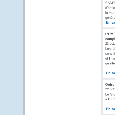
SANDTO
d’acti
la man
généra
En sa
L’OMD
compl
23 oct
Lors d
consti
et l’h
qu’ell
En sa
Ordre 
22 oct
Le Gro
à Brux
En sa