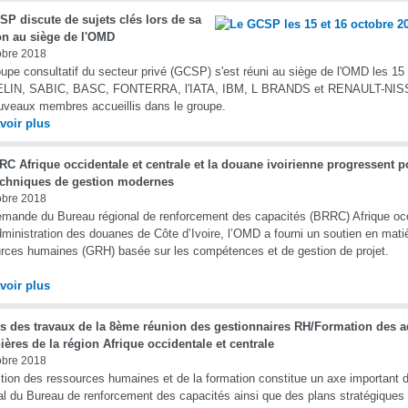
P discute de sujets clés lors de sa
on au siège de l'OMD
obre 2018
upe consultatif du secteur privé (GCSP) s'est réuni au siège de l'OMD les 15
LIN, SABIC, BASC, FONTERRA, l'IATA, IBM, L BRANDS et RENAULT-NIS
uveaux membres accueillis dans le groupe.
voir plus
C Afrique occidentale et centrale et la douane ivoirienne progressent p
echniques de gestion modernes
obre 2018
emande du Bureau régional de renforcement des capacités (BRRC) Afrique occi
dministration des douanes de Côte d’Ivoire, l’OMD a fourni un soutien en mati
rces humaines (GRH) basée sur les compétences et de gestion de projet.
voir plus
s des travaux de la 8ème réunion des gestionnaires RH/Formation des a
ères de la région Afrique occidentale et centrale
obre 2018
tion des ressources humaines et de la formation constitue un axe important d
al du Bureau de renforcement des capacités ainsi que des plans stratégiques