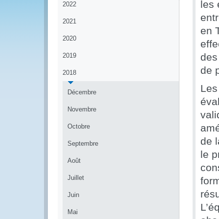
les
2022
ent
2021
en 
2020
eff
des
2019
de 
2018
Les
Décembre
éva
Novembre
val
amé
Octobre
de 
Septembre
le 
Août
cons
Juillet
form
résu
Juin
L’é
Mai