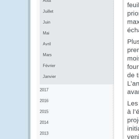
Août
feu
Juillet
prio
maxi
Juin
éch
Mai
Plu
Avril
pren
Mars
moi
fou
Février
de t
Janvier
L’a
2017
ava
2016
Les
à l
2015
proj
2014
init
2013
veni