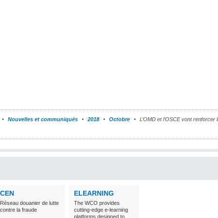
Nouvelles et communiqués
2018
Octobre
L’OMD et l’OSCE vont renforcer la
CEN
ELEARNING
Réseau douanier de lutte
The WCO provides
contre la fraude
cutting-edge e-learning
platforms designed to