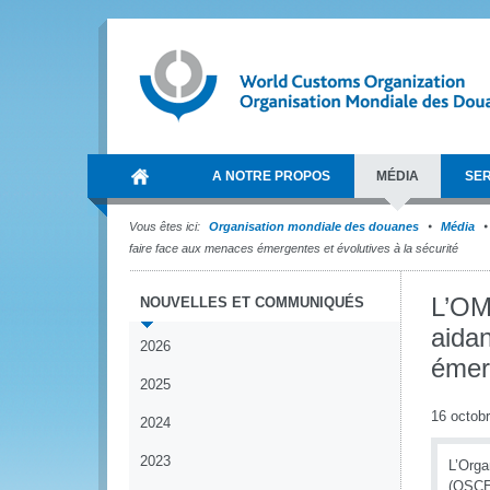
A NOTRE PROPOS
MÉDIA
SER
Vous êtes ici:
Organisation mondiale des douanes
Média
faire face aux menaces émergentes et évolutives à la sécurité
L’OM
NOUVELLES ET COMMUNIQUÉS
aidan
2026
émerg
2025
16 octob
2024
2023
L’Orga
(OSCE)