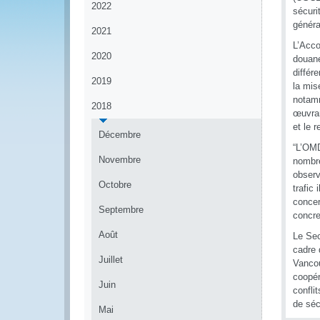
2022
sécuri
généra
2021
L’Acco
2020
douane
différe
2019
la mis
notamm
2018
œuvran
et le 
Décembre
“L’OMD
Novembre
nombre
observ
Octobre
trafic
concer
Septembre
concre
Août
Le Sec
cadre 
Juillet
Vancou
coopér
Juin
confli
de séc
Mai