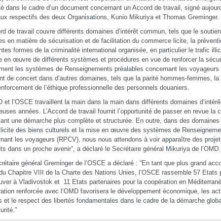
té dans le cadre d’un document concernant un Accord de travail, signé aujourd
ux respectifs des deux Organisations, Kunio Mikuriya et Thomas Greminger.
rd de travail couvre différents domaines d’intérêt commun, tels que le soutie
s en matière de sécurisation et de facilitation du commerce licite, la préventio
ntes formes de la criminalité international organisée, en particulier le trafic illi
e en œuvre de différents systèmes et procédures en vue de renforcer la sécuri
ent les systèmes de Renseignements préalables concernant les voyageurs 
t de concert dans d’autres domaines, tels que la parité hommes-femmes, la lu
renforcement de l’éthique professionnelle des personnels douaniers.
 et l’OSCE travaillent la main dans la main dans différents domaines d’inté
uses années. L’Accord de travail fournit l’opportunité de passer en revue la 
ant une démarche plus complète et structurée. En outre, dans des domaines s
 illicite des biens culturels et la mise en œuvre des systèmes de Renseigneme
nant les voyageurs (RPCV), nous nous attendons à voir apparaître des projets
ts dans un proche avenir”, a déclaré le Secrétaire général Mikuriya de l’OMD.
rétaire général Greminger de l’OSCE a déclaré : “En tant que plus grand acco
du Chapitre VIII de la Charte des Nations Unies, l’OSCE rassemble 57 Etats p
ver à Vladivostok et 11 Etats partenaires pour la coopération en Méditerrané
ation renforcée avec l’OMD favorisera le développement économique, les acti
ts et le respect des libertés fondamentales dans le cadre de la démarche glo
urité.”