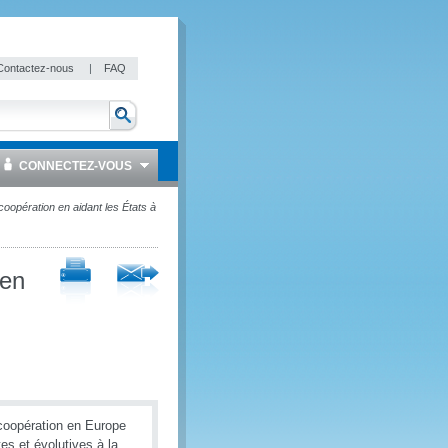
Contactez-nous
|
FAQ
CONNECTEZ-VOUS
oopération en aidant les États à
 en
 coopération en Europe
s et évolutives à la