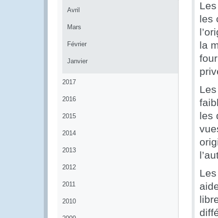
Les
Avril
les
Mars
l’or
la m
Février
four
Janvier
priv
2017
Les
2016
faib
les
2015
vues
2014
ori
2013
l’au
2012
Les 
2011
aid
lib
2010
dif