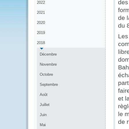
des
2022
form
2021
de 
2020
du 
2019
Les
2018
com
lib
Décembre
dom
Novembre
Baha
éch
Octobre
part
Septembre
fai
Août
et 
Juillet
règl
le 
Juin
de 
Mai