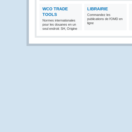
WCO TRADE
LIBRAIRIE
TOOLS
Commandez les
publications de l'OMD en
Normes internationales
ligne
pour les douanes en un
seul endroit: SH, Origine
et Valeur