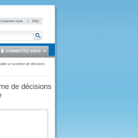
Contactez-nous
|
FAQ
CONNECTEZ-VOUS
ablir un système de décisions
me de décisions
e