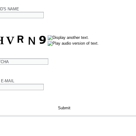
ND'S NAME
TCHA
 E-MAIL