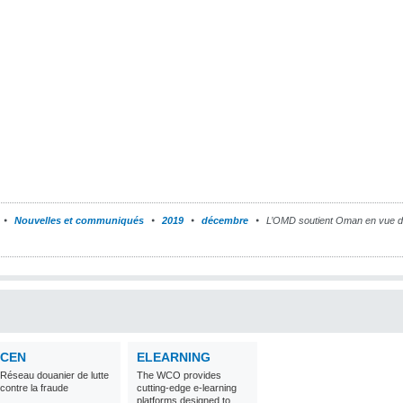
Nouvelles et communiqués
2019
décembre
L’OMD soutient Oman en vue d’é
CEN
ELEARNING
Réseau douanier de lutte
The WCO provides
contre la fraude
cutting-edge e-learning
platforms designed to