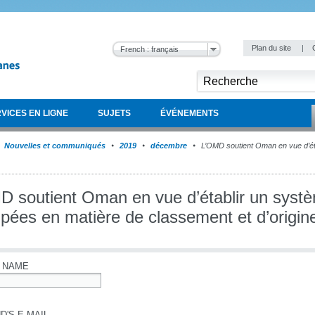
Plan du site
|
French : français
VICES EN LIGNE
SUJETS
ÉVÉNEMENTS
Nouvelles et communiqués
2019
décembre
L’OMD soutient Oman en vue d’ét
D soutient Oman en vue d’établir un systè
ipées en matière de classement et d’origin
 NAME
D'S E-MAIL