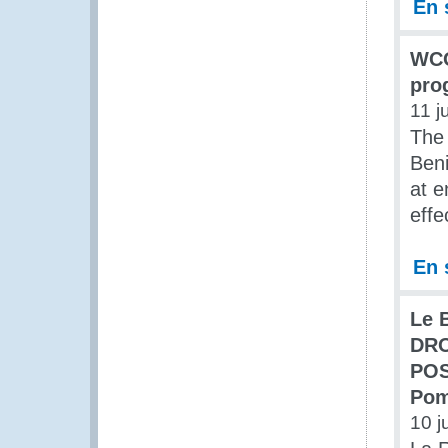
En 
WCO
pro
11 j
The
Ben
at e
eff
En 
Le 
DRO
POS
Pom
10 j