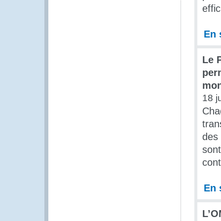
effi
En 
Le 
perm
mo
18 j
Chaq
tra
des 
sont
cont
En 
L’O