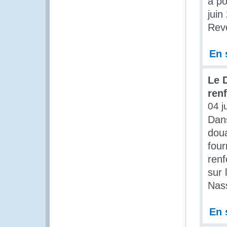
a po
juin
Reve
En 
Le 
ren
04 j
Dans
dou
four
renf
sur 
Nass
En 