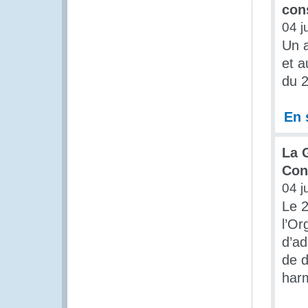
con
04 j
Un a
et a
du 2
En 
La 
Con
04 j
Le 2
l’Or
d’ad
de d
har