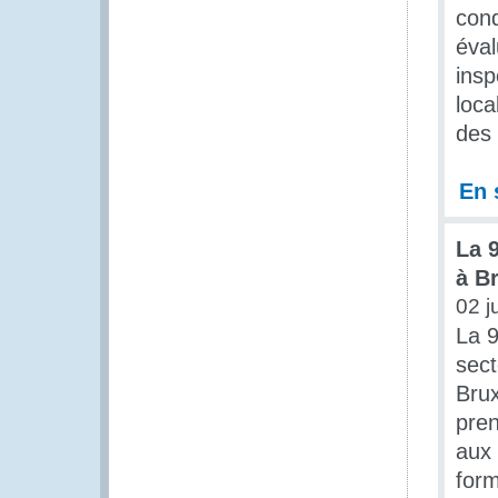
cond
éval
insp
loca
des 
En 
La 
à B
02 j
La 9
sect
Brux
pren
aux
form