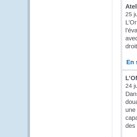
Atel
25 j
L’Or
l’év
avec
droi
En 
L’O
24 j
Dans
dou
une 
capa
des 