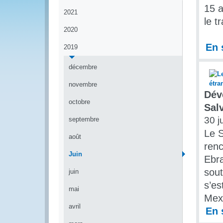
15 a
2021
le t
2020
En 
2019
décembre
novembre
Dév
octobre
Sal
30 j
septembre
Le S
août
renc
Juin
Ebra
sout
juin
s’es
mai
Mex
avril
En 