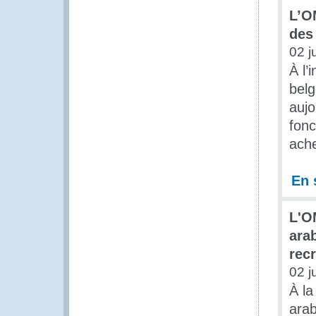
L’O
des
02 j
À l’
belg
aujo
fonc
ache
En 
L'O
ara
rec
02 j
À la
arab