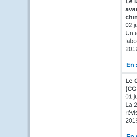
Le 
ava
chi
02 j
Un a
labo
2019
En 
Le 
(CG
01 j
La 2
révi
201
En 