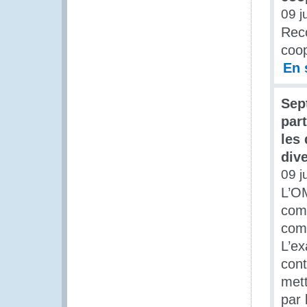
09 j
Reco
coop
En 
Sep
par
les
dive
09 j
L’OM
comm
comm
L’ex
cont
mett
par 