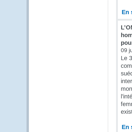
En 
L’OM
hom
pou
09 j
Le 3
comm
suéd
inte
mond
l’in
femm
exis
En 