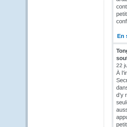
cont
peti
conf
En 
Ton
sou
22 j
À l’
Secr
dans
d’y 
seul
auss
appu
peti