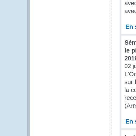
avec
avec
En 
Sémi
le 
201
02 j
L'Or
sur 
la c
rece
(Arm
En 