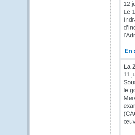
12 j
Le 1
Indr
d’In
l'Ad
En 
La 
11 j
Sou
le 
Mer
exam
(CAC
œuv