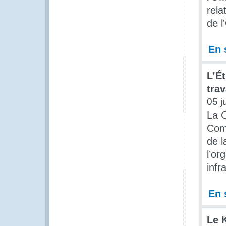
rela
de l
En 
L’É
tra
05 j
La 
Comm
de l
l’or
infr
En 
Le 