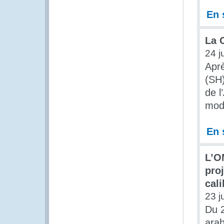
En 
La 
24 j
Aprè
(SH
de 
modi
En 
L’O
pro
cal
23 j
Du 2
arab