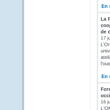
En 
La R
coo
de 
17 j
L’Or
univ
atel
l’ou
En 
For
occi
16 j
L'OM