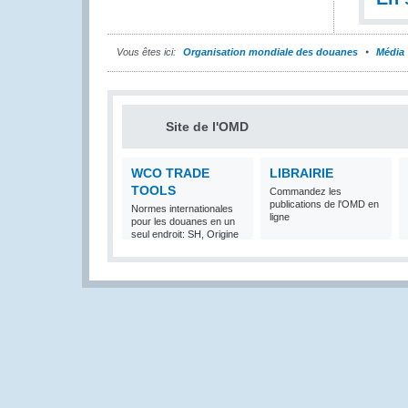
Vous êtes ici:
Organisation mondiale des douanes
Média
Site de l'OMD
WCO TRADE
LIBRAIRIE
TOOLS
Commandez les
publications de l'OMD en
Normes internationales
ligne
pour les douanes en un
seul endroit: SH, Origine
et Valeur