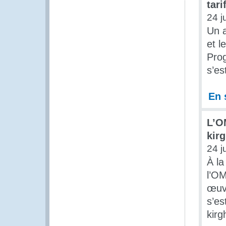
tari
24 j
Un a
et l
Pro
s’es
En 
L’O
kir
24 j
À la
l’OM
œuvr
s’es
kirg