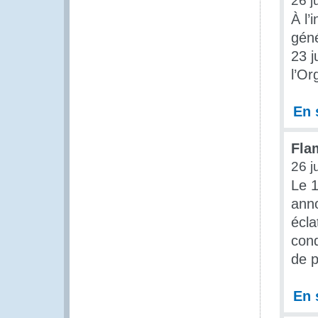
26 j
À l’
géné
23 j
l’Or
En 
Fla
26 j
Le 1
anno
écla
cond
de p
En 