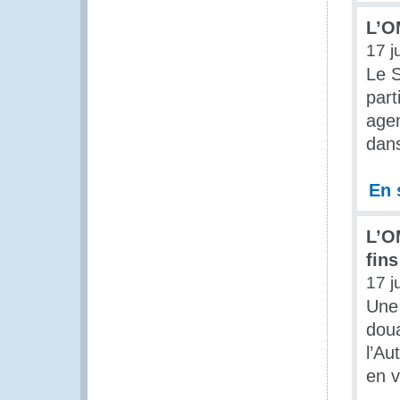
L’O
17 j
Le S
part
age
dans
En 
L’O
fin
17 j
Une 
dou
l’Au
en v