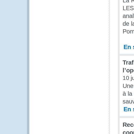
La 
LES
anal
de l
Pomp
En 
Tra
l’o
10 j
Une 
à la
sauv
En 
Rec
coo