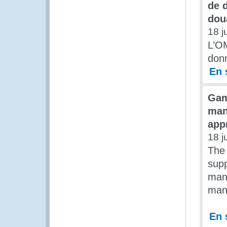
de 
dou
18 j
L’OM
donn
En 
Gam
man
app
18 j
The
supp
mana
man
En 