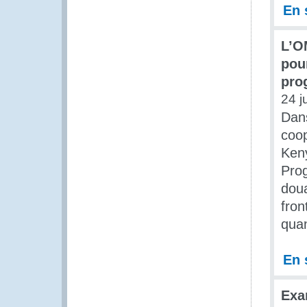
En 
L’O
pour
pro
24 j
Dans
coop
Keny
Prog
doua
fron
quan
En 
Exa