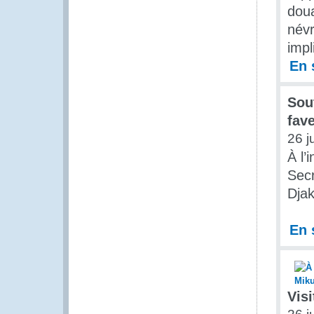
doua
névr
impl
En 
Sout
fav
26 j
À l’
Secr
Djak
En 
Vis