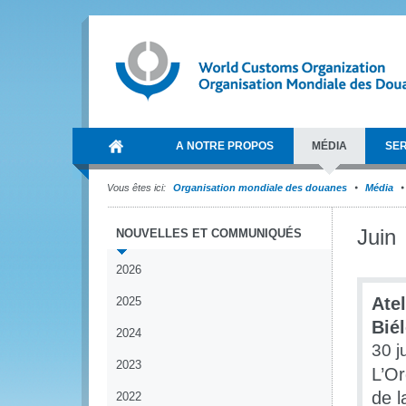
A NOTRE PROPOS
MÉDIA
SER
Vous êtes ici:
Organisation mondiale des douanes
Média
Juin
NOUVELLES ET COMMUNIQUÉS
2026
Ate
2025
Bié
2024
30 j
2023
L’Or
de l
2022