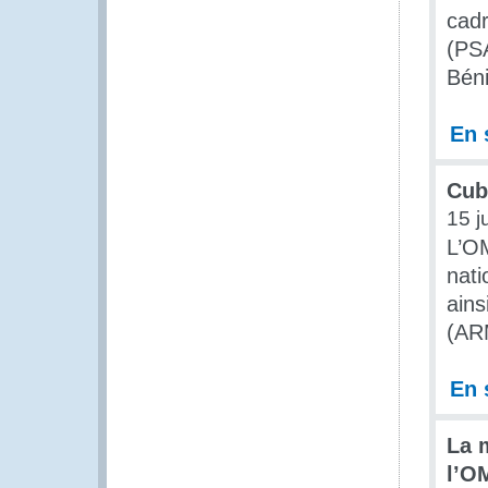
cadr
(PSA
Béni
En 
Cub
15 j
L’OM
nati
ains
(AR
En 
La 
l’O