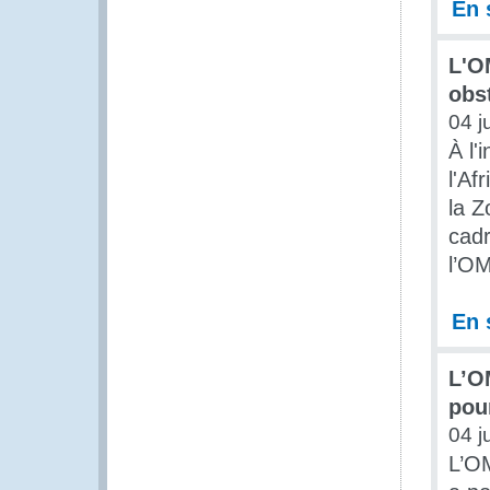
En 
L'O
obs
04 j
À l'
l'Af
la Z
cad
l’O
En 
L’OM
pou
04 j
L’OM