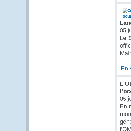
Lan
05 j
Le S
offi
Mald
En 
L’O
l’o
05 j
En m
mon
géné
l’OM