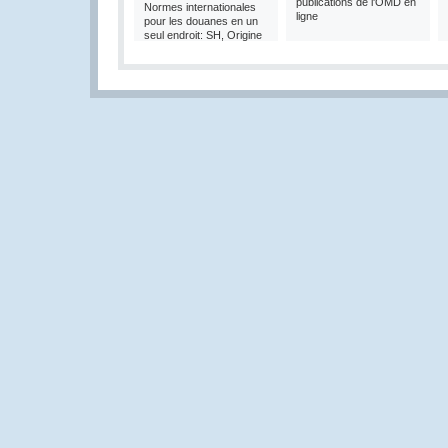
publications de l'OMD en
Normes internationales
ligne
pour les douanes en un
seul endroit: SH, Origine
et Valeur