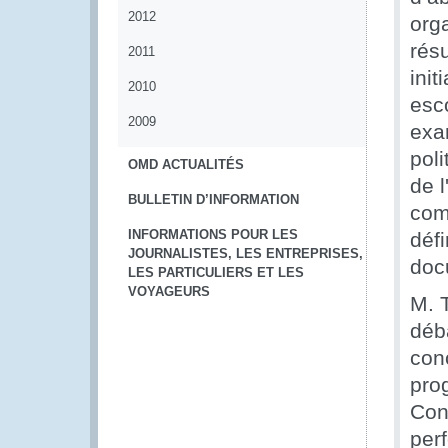
2012
org
résu
2011
init
2010
esc
2009
exa
poli
OMD ACTUALITÉS
de 
BULLETIN D’INFORMATION
com
INFORMATIONS POUR LES
défi
JOURNALISTES, LES ENTREPRISES,
doc
LES PARTICULIERS ET LES
VOYAGEURS
M. 
déb
con
pro
Con
per