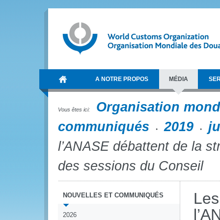
A NOTRE PROPOS
MÉDIA
SER
Organisation mond
Vous êtes ici:
communiqués
2019
j
l’ANASE débattent de la st
des sessions du Conseil
Les
NOUVELLES ET COMMUNIQUÉS
l’A
2026