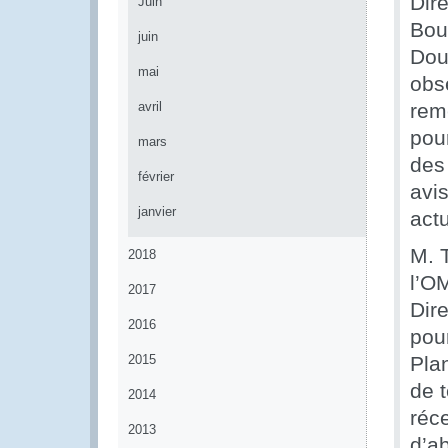
Dir
Juin
Bou
juin
Dou
mai
obse
avril
rem
pour
mars
des
février
avi
janvier
act
M. 
2018
l’O
2017
Dir
2016
pou
2015
Pla
de 
2014
réc
2013
d’a