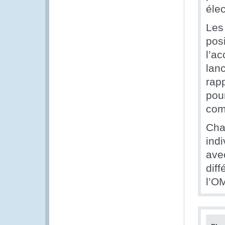
éle
Les
posi
l’ac
lan
rapp
pou
com
Cha
indi
avec
diff
l’O