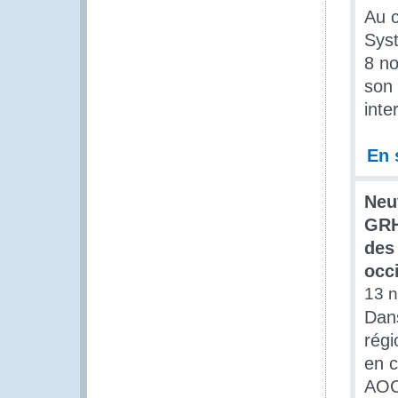
Au c
Syst
8 no
son 
inte
En 
Neu
GRH
des
occi
13 
Dans
régi
en c
AOC,