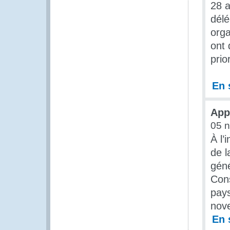
28 a
délé
orga
ont 
prio
En 
App
05 
À l’
de l
géné
Con
pays
nov
En 