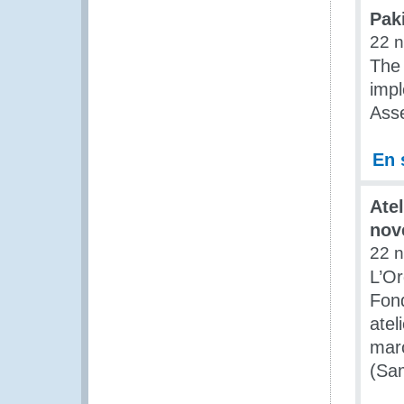
Pak
22 
The 
imp
Ass
En 
Ate
nov
22 
L’Or
Fond
atel
marc
(Sa