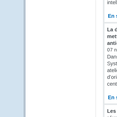
inte
En 
La 
met
ant
07 
Dan
Syst
atel
d'or
cent
En 
Les