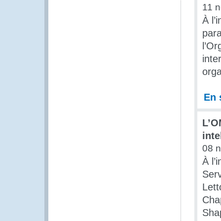
11 
À l’
para
l’Or
inte
orga
En 
L’O
inte
08 
À l’
Serv
Lett
Chap
Shap