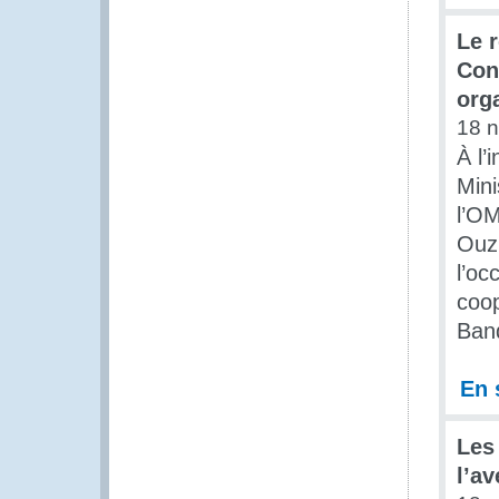
Le r
Con
org
18 
À l’
Mini
l’OM
Ouzb
l’oc
coop
Ban
En 
Les
l’av