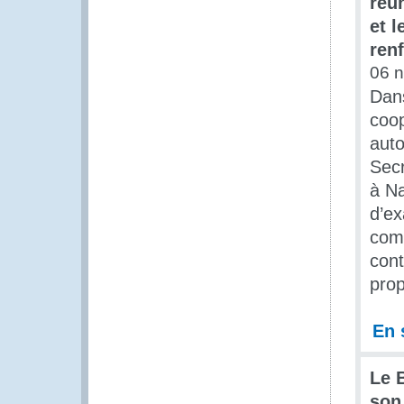
réu
et 
renf
06 
Dans
coop
auto
Secr
à Na
d’ex
comp
cont
prop
En 
Le 
son 