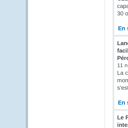
capa
30 o
En 
Lan
fac
Pér
11 
La 
mon
s’es
En 
Le 
int