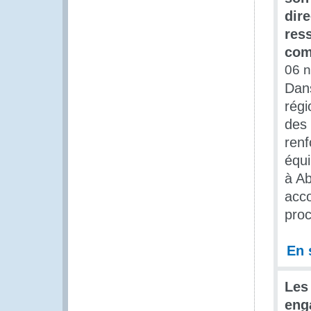
dir
res
com
06 
Dans
régi
des 
renf
équi
à Ab
acco
proc
En 
Les
eng