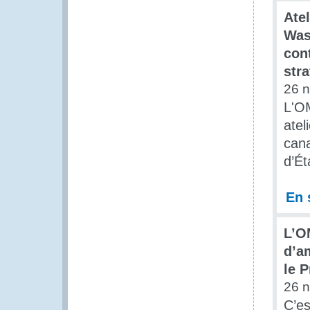
Ate
Was
con
str
26 
L'O
atel
can
d’Ét
En 
L’O
d’am
le 
26 
C’es