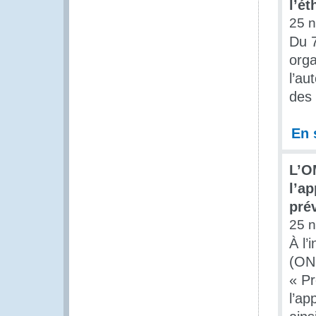
l’ét
25 
Du 7
orga
l’au
des 
En 
L’O
l’a
pré
25 
À l’
(ONU
« Pr
l’ap