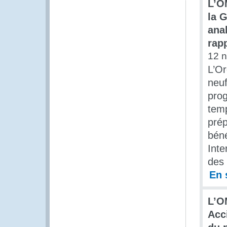
L’O
la 
ana
rap
12 
L’Or
neuf
prog
temp
prép
béné
Inte
des 
En 
L’O
Acc