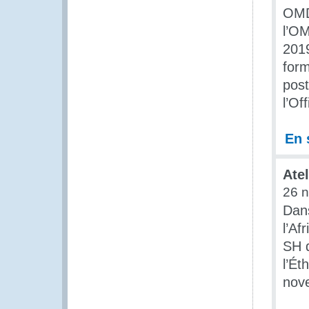
OMD/
l’O
2019
form
post
l’Of
En 
Ate
26 
Dan
l’Af
SH 
l’Ét
nov