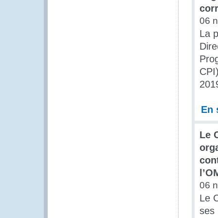
corr
06 
La p
Dire
Prog
CPI)
201
En 
Le 
orga
cont
l’O
06 
Le 
ses