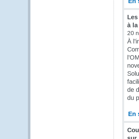
En 
Les
à la
20 
À l’
Comi
l’OM
nove
Solu
faci
de d
du p
En 
Cou
sur