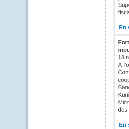
Supe
fisc
En 
Fort
mod
18 
À l’
Conf
coop
Banq
Kuni
Mirz
des 
En 