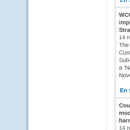
WCO
imp
Str
14 
The
Cus
Sub
a ‘
Nov
En 
Cou
mod
har
14 