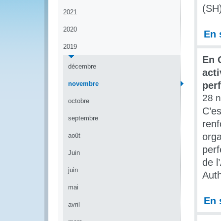
(SH
2021
2020
En 
2019
En 
décembre
acti
novembre
per
28 
octobre
C’es
septembre
ren
orga
août
perf
Juin
de l
juin
Auth
mai
En 
avril