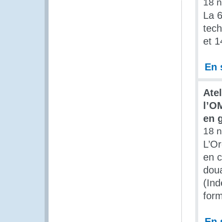
18 
La 
tech
et 1
En 
Ate
l’O
en 
18 
L’O
en c
doua
(Ind
form
En 