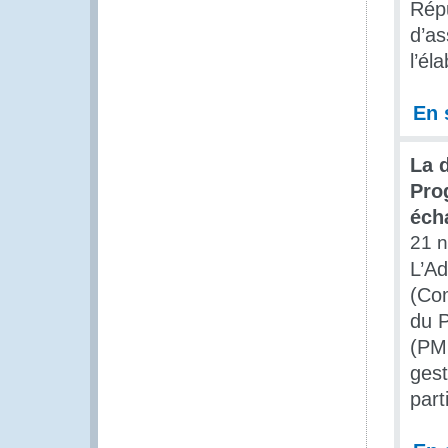
Répu
d’as
l’él
En 
La 
Pro
éch
21 
L’Ad
(Com
du 
(PMF
gest
part