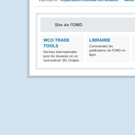
Vous êtes ici:
Organisation mondiale des douanes
Média
Site de l'OMD
WCO TRADE
LIBRAIRIE
TOOLS
Commandez les
publications de l'OMD en
Normes internationales
ligne
pour les douanes en un
seul endroit: SH, Origine
et Valeur