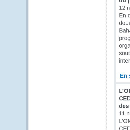
du 
12 
En d
dou
Baha
pro
orga
sou
inte
En 
L’OM
CED
des
11 
L’OM
CED