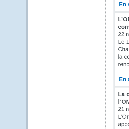
En 
L’O
cor
22 
Le 1
Chap
la c
renc
En 
La 
l’O
21 
L’O
appo