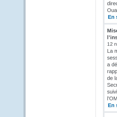
dire
Oua
En 
Mis
l’in
12 
La m
sess
a dé
rapp
de l
Secr
suiv
l’OM
En 