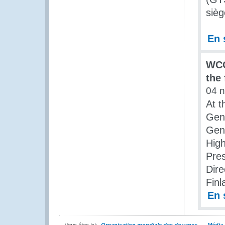
sièg
En 
WCO
the
04 
At t
Gen
Gene
High
Pres
Dire
Finl
En 