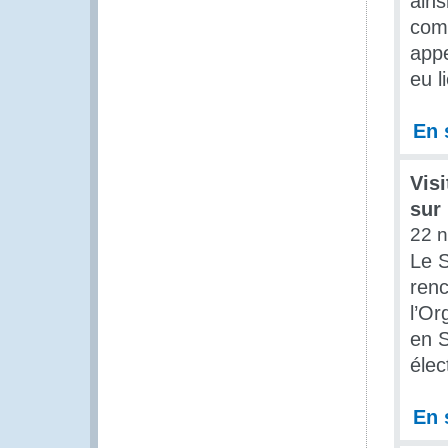
ains
comp
appe
eu l
En 
Vis
sur
22 
Le S
renc
l’O
en S
élec
En 