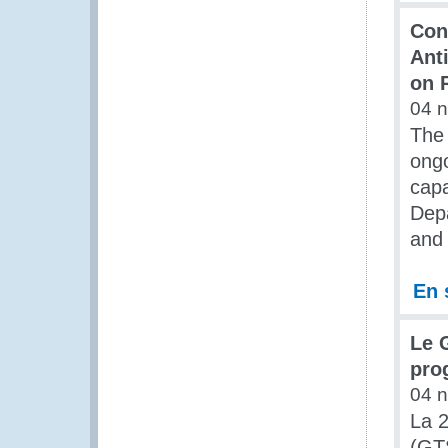
Con
Ant
on 
04 
The
ongo
capa
Dep
and 
En 
Le 
pro
04 
La 
(GTS