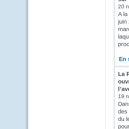
20 
A la
juin
marq
laqu
pro
En 
La 
ouv
l’av
19 
Dan
des 
du l
pour