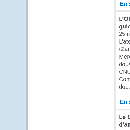
En 
L’O
gui
25 
L’at
(Za
Merc
dou
CNU
Com
dou
En 
Le 
d’a