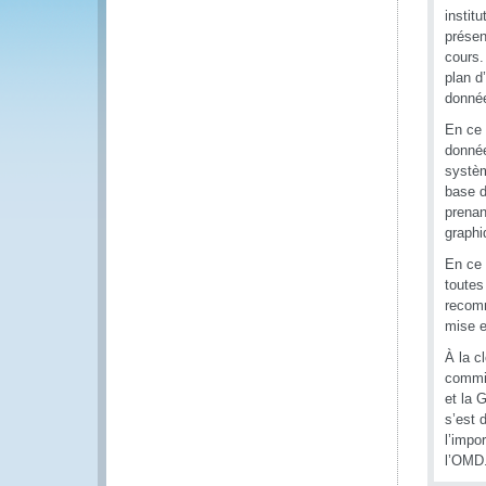
instit
présen
cours.
plan d
donnée
En ce 
donnée
systèm
base d
prenan
graphi
En ce 
toutes
recomm
mise e
À la c
commis
et la 
s’est 
l’impo
l’OMD