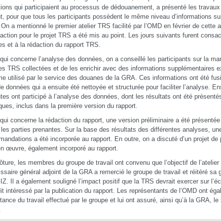
utions qui participaient au processus de dédouanement, a présenté les travaux 
t, pour que tous les participants possèdent le même niveau d’informations 
 On a mentionné le premier atelier TRS facilité par l’OMD en février de cette 
’action pour le projet TRS a été mis au point. Les jours suivants furent consa
s et à la rédaction du rapport TRS.
qui concerne l’analyse des données, on a conseillé les participants sur la mani
s TRS collectées et de les enrichir avec des informations supplémentaires 
e utilisé par le service des douanes de la GRA. Ces informations ont été fu
e données qui a ensuite été nettoyée et structurée pour faciliter l’analyse. Ens
tes ont participé à l’analyse des données, dont les résultats ont été présentés
ques, inclus dans la première version du rapport.
qui concerne la rédaction du rapport, une version préliminaire a été présentée
 les parties prenantes. Sur la base des résultats des différentes analyses, une
andations a été incorporée au rapport. En outre, on a discuté d’un projet de p
n œuvre, également incorporé au rapport.
lôture, les membres du groupe de travail ont convenu que l’objectif de l’atelier 
saire général adjoint de la GRA a remercié le groupe de travail et réitéré sa
GIZ. Il a également souligné l’impact positif que la TRS devrait exercer sur l
dit intéressé par la publication du rapport. Les représentants de l’OMD ont é
rtance du travail effectué par le groupe et lui ont assuré, ainsi qu’à la GRA, le
.