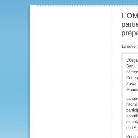
L’OMD
part
prép
12 novem
L’Orga
Banjul
nécess
Cette 
Zusamm
Mauric
La cér
l’admi
partici
contri
d’anal
de l’A
Pendan