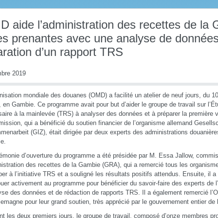
 aide l’administration des recettes de la 
ies prenantes avec une analyse de données 
aration d’un rapport TRS
bre 2019
nisation mondiale des douanes (OMD) a facilité un atelier de neuf jours, du 1
, en Gambie. Ce programme avait pour but d’aider le groupe de travail sur l’
aire à la mainlevée (TRS) à analyser des données et à préparer la première v
mission, qui a bénéficié du soutien financier de l’organisme allemand Gesellsch
enarbeit (GIZ), était dirigée par deux experts des administrations douanièr
e.
émonie d’ouverture du programme a été présidée par M. Essa Jallow, commiss
nistration des recettes de la Gambie (GRA), qui a remercié tous les organis
per à l’initiative TRS et a souligné les résultats positifs attendus. Ensuite, il a
buer activement au programme pour bénéficier du savoir-faire des experts de
yse des données et de rédaction de rapports TRS. Il a également remercié l
llemagne pour leur grand soutien, très apprécié par le gouvernement entier de
t les deux premiers jours, le groupe de travail, composé d’onze membres pro