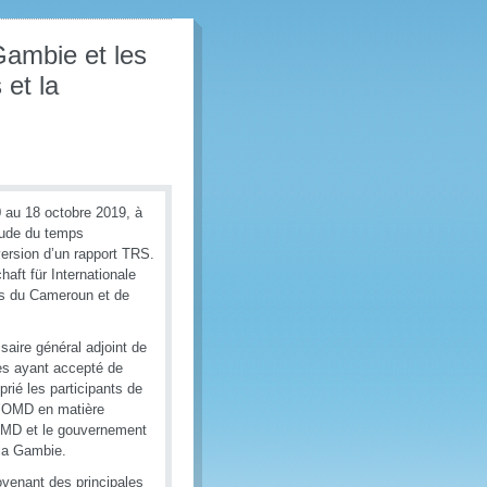
Gambie et les
et la
0 au 18 octobre 2019, à
Étude du temps
ersion d’un rapport TRS.
aft für Internationale
es du Cameroun et de
aire général adjoint de
mes ayant accepté de
 prié les participants de
 l’OMD en matière
’OMD et le gouvernement
 la Gambie.
venant des principales