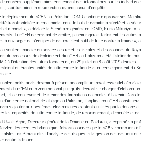
de données supplémentaires contiennent des informations sur les individus et
ts, facilitant ainsi la structuration du processus d’enquête.
 le déploiement du nCEN au Pakistan, l’OMD continue d’appuyer ses Membres
lité transfrontalière internationale, dans le but de garantir la sûreté et la sécu
al et mondial », a déclaré le Secrétaire général de l'OMD, Kunio Mikuriya. « 
ements du nCEN ne cessant de croître, j’encouragerais fortement les autres a
s à envisager de s’équiper de cet excellent outil de lutte contre la fraude », a-
au soutien financier du service des recettes fiscales et des douanes du Roya
ant du processus de déploiement du nCEN au Pakistan a été l’atelier de for
OMD à l’intention des futurs formateurs, du 29 juillet au 8 août 2019 derniers. 
entaient différentes unités de lutte contre la fraude et du renseignement du S
anaise.
uaniers pakistanais devront à présent accomplir un travail essentiel afin d’av
ement du nCEN au niveau national puisqu’ils devront se charger d’élaborer un 
ard, et de concevoir et de mener des formations nationales à l’avenir. Dans le
on d’un centre national de ciblage au Pakistan, l’application nCEN constituera
endra s’ajouter aux systèmes électroniques existants utilisés par la douane e
cer les capacités de lutte contre la fraude, de renseignement, d’enquête et de
 Uwais Agha, Directeur général de la Douane du Pakistan, a exprimé sa prof
Service des recettes britannique, faisant observer que le nCEN contribuera à
s saisies, améliorant ainsi l’analyse des risques et la gestion des cas tout en r
ive contre la fraude.