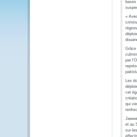
bases 
suspec
« Avec
crimina
région
déploi
douane
Grâce 
culmin
par l’
représ
pakist
Les do
déploi
cet ég
créati
qui vi
renfor
Jawwad
et au 
sur le
effect