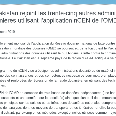
kistan rejoint les trente-cinq autres admini
ières utilisant l’application nCEN de l'OM
mbre 2019
loiement mondial de l’application du Réseau douanier national de lutte contre
nisation mondiale des douanes (OMD) se poursuit et, cette fois, c’est le Pakist
 administrations des douanes utilisant le nCEN dans la lutte contre la criminali
ationale. Le Pakistan est le septième pays de la région d’Asie-Pacifique à se 
gramme du nCEN vise à équiper les administrations douanières du matériel inf
que des connaissances et des compétences nécessaires pour mettre en plac
fiées et renforcées de répression de la fraude douanière, en utilisant des tech
nes.
N de l’OMD se compose de trois bases de données indépendantes (une base 
s suspects et une dernière sur les sociétés) ainsi que d'un outil de communic
s principale sur les saisies et les infractions douanières nationales compren
ns de l’analyse, dont les moyens de transports et les itinéraires, et offre la pos
 illustrant, par exemple, les méthodes exceptionnelles utilisées comme moy