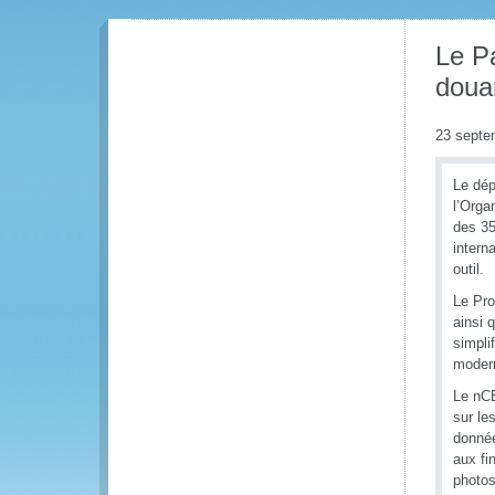
Le Pa
douan
23 septe
Le dép
l’Orga
des 35
intern
outil.
Le Pro
ainsi 
simpli
moder
Le nCE
sur le
donnée
aux fi
photos