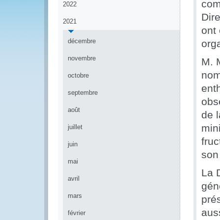
com
2022
Dir
2021
ont
décembre
org
novembre
M. 
nom
octobre
enth
septembre
obs
août
de 
mini
juillet
fru
juin
son 
mai
La 
avril
gén
mars
pré
aus
février