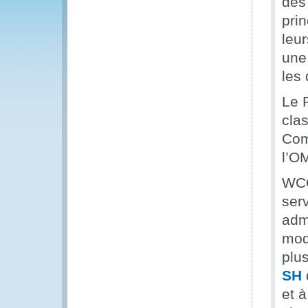
des 
prin
leu
une
les
Le 
clas
Com
l’O
WCO
serv
adm
mod
plu
SH
et à