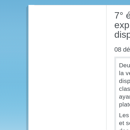
7° 
exp
dis
08 d
Deu
la 
disp
cla
aya
pla
Les 
et 