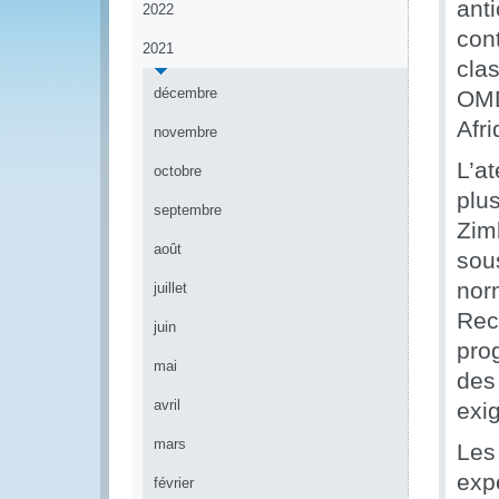
anti
2022
con
2021
cla
décembre
OMD
Afri
novembre
L’a
octobre
plu
septembre
Zim
août
sou
nor
juillet
Rec
juin
pro
mai
des
avril
exi
mars
Les 
exp
février