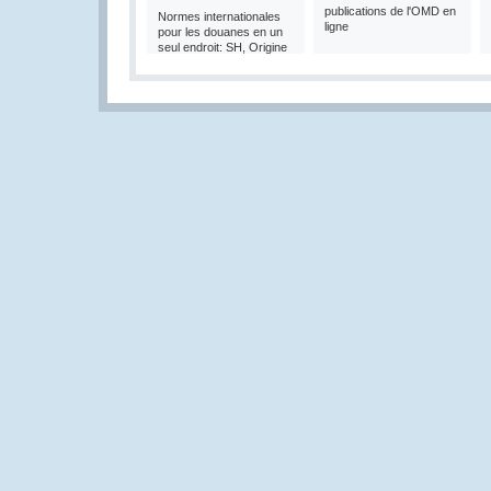
publications de l'OMD en
Normes internationales
ligne
pour les douanes en un
seul endroit: SH, Origine
et Valeur