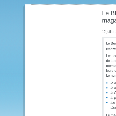
Le B
maga
12 juillet
Le Bur
publi
Les le
de la 
membre
leurs 
Le num
la 
le 
le 
le 
les
dis
Le mag