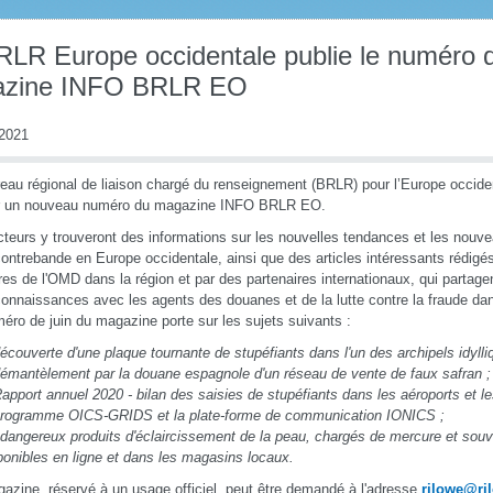
RLR Europe occidentale publie le numéro d
zine INFO BRLR EO
 2021
eau régional de liaison chargé du renseignement (BRLR) pour l’Europe occide
er un nouveau numéro du magazine INFO BRLR EO.
cteurs y trouveront des informations sur les nouvelles tendances et les nou
contrebande en Europe occidentale, ainsi que des articles intéressants rédigé
s de l'OMD dans la région et par des partenaires internationaux, qui partagen
connaissances avec les agents des douanes et de la lutte contre la fraude da
éro de juin du magazine porte sur les sujets suivants :
découverte d'une plaque tournante de stupéfiants dans l'un des archipels idyll
démantèlement par la douane espagnole d'un réseau de vente de faux safran ;
Rapport annuel 2020 - bilan des saisies de stupéfiants dans les aéroports et les
programme OICS-GRIDS et la plate-forme de communication IONICS ;
 dangereux produits d'éclaircissement de la peau, chargés de mercure et souve
ponibles en ligne et dans les magasins locaux.
azine, réservé à un usage officiel, peut être demandé à l'adresse
rilowe@ri