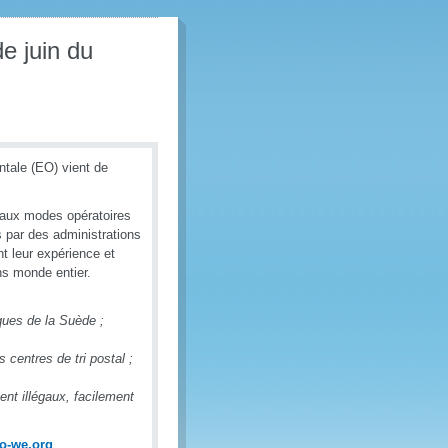
e juin du
ntale (EO) vient de
veaux modes opératoires
s par des administrations
t leur expérience et
ns monde entier.
iques de la Suède ;
 centres de tri postal ;
nt illégaux, facilement
lo-we.org