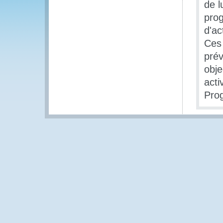
de l
pro
d'ac
Ces 
prév
obje
acti
Prog