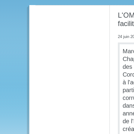
L'OMD
facil
24 juin 2
Mard
Chap
des
Cord
à l'
part
corr
dans
anné
de l
créa