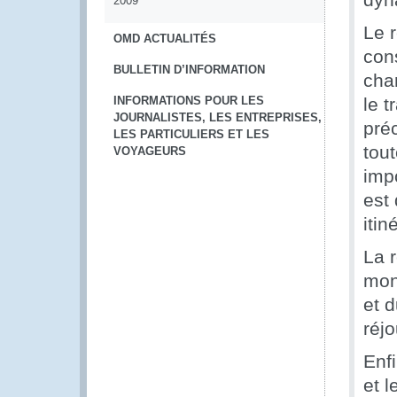
2009
Le 
OMD ACTUALITÉS
con
BULLETIN D’INFORMATION
char
INFORMATIONS POUR LES
le t
JOURNALISTES, LES ENTREPRISES,
préc
LES PARTICULIERS ET LES
tou
VOYAGEURS
impo
est 
iti
La r
mond
et d
réjo
Enf
et l