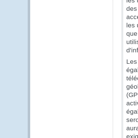
les 
des 
acc
les 
que 
util
d'in
Les 
égal
tél
géo
(GP
act
éga
ser
aur
exig