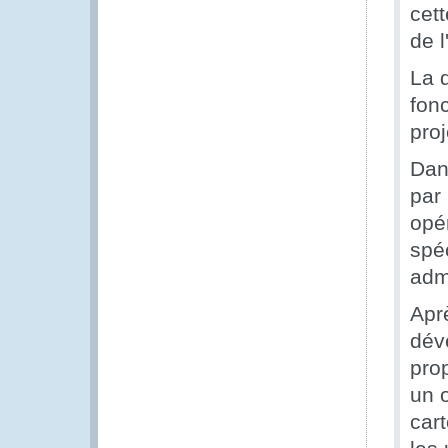
cett
de l
La 
fon
proj
Dan
par 
opé
spé
admi
Apr
dév
pro
un 
cart