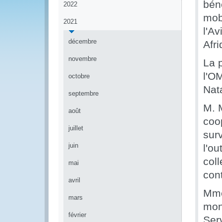
béné
2022
mob
2021
l'A
décembre
Afri
novembre
La 
l'O
octobre
Nat
septembre
M. M
août
coo
juillet
sur
juin
l'ou
col
mai
cont
avril
Mme
mars
mon
février
Ser