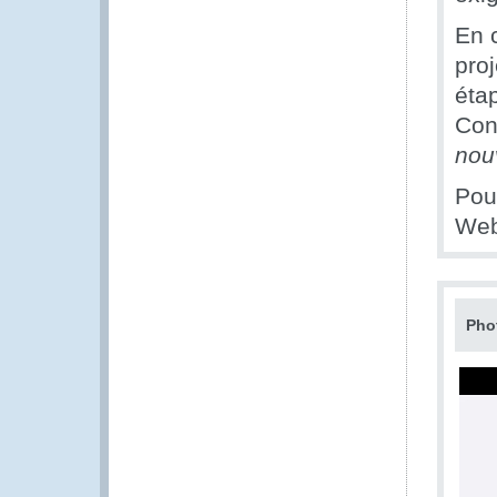
En 
proj
éta
Cont
nou
Pour
Web
Pho