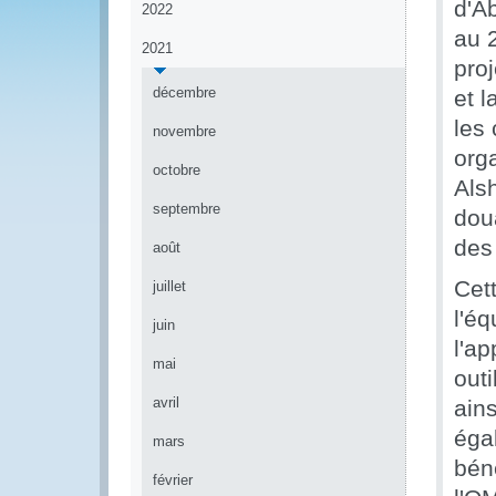
d'A
2022
au 
2021
pro
décembre
et 
les
novembre
org
octobre
Als
septembre
dou
des
août
Cett
juillet
l'é
juin
l'a
mai
out
avril
ains
éga
mars
bén
février