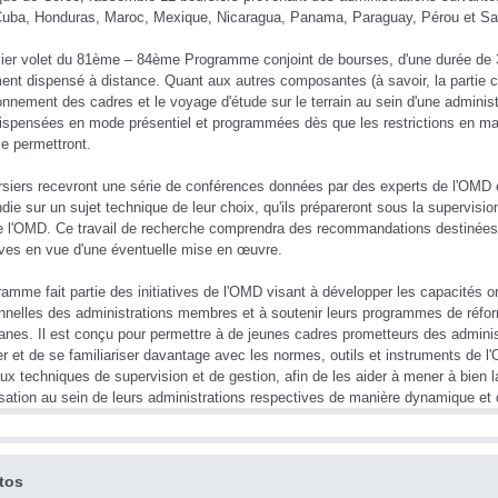
 Cuba, Honduras, Maroc, Mexique, Nicaragua, Panama, Paraguay, Pérou et Sa
ier volet du 81ème – 84ème Programme conjoint de bourses, d'une durée de 
ent dispensé à distance. Quant aux autres composantes (à savoir, la partie 
onnement des cadres et le voyage d'étude sur le terrain au sein d'une administr
ispensées en mode présentiel et programmées dès que les restrictions en mat
le permettront.
rsiers recevront une série de conférences données par des experts de l'OMD
die sur un sujet technique de leur choix, qu'ils prépareront sous la supervision
de l'OMD. Ce travail de recherche comprendra des recommandations destinées 
ives en vue d'une éventuelle mise en œuvre.
amme fait partie des initiatives de l'OMD visant à développer les capacités or
nnelles des administrations membres et à soutenir leurs programmes de réfo
anes. Il est conçu pour permettre à de jeunes cadres prometteurs des admin
r et de se familiariser davantage avec les normes, outils et instruments de 
ux techniques de supervision et de gestion, afin de les aider à mener à bien l
ation au sein de leurs administrations respectives de manière dynamique et
tos