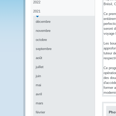
2022
Brésil,
2021
Ce prem
entièrem
décembre
perfecti
seront d
novembre
voyage 
octobre
Les bou
approfon
septembre
tuteur 
août
respect
juillet
Ce progr
opératio
juin
des dou
d'accéde
mai
former a
modernis
avril
mars
Pho
février