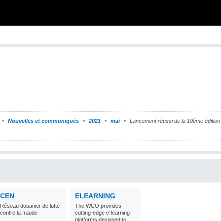
Nouvelles et communiqués
2021
mai
Lancement réussi de la 10ème éditio
CEN
ELEARNING
Réseau douanier de lutte
The WCO provides
contre la fraude
cutting-edge e-learning
platforms designed to