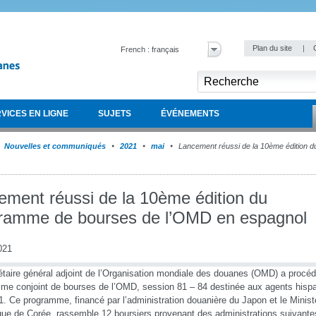
Plan du site
|
French : français
VICES EN LIGNE
SUJETS
ÉVÉNEMENTS
Nouvelles et communiqués
2021
mai
Lancement réussi de la 10ème édition 
ement réussi de la 10ème édition du
ramme de bourses de l’OMD en espagnol
021
taire général adjoint de l’Organisation mondiale des douanes (OMD) a procéd
me conjoint de bourses de l’OMD, session 81 – 84 destinée aux agents hisp
. Ce programme, financé par l’administration douanière du Japon et le Minist
ue de Corée, rassemble 12 boursiers provenant des administrations suivantes