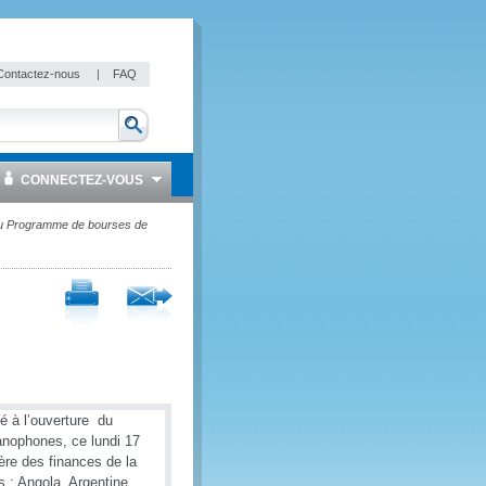
Contactez-nous
|
FAQ
CONNECTEZ-VOUS
du Programme de bourses de
é à l’ouverture du
anophones, ce lundi 17
ère des finances de la
 : Angola, Argentine,