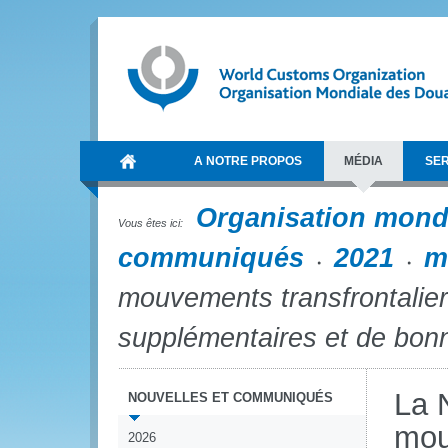
A NOTRE PROPOS
MÉDIA
SER
Organisation mond
Vous êtes ici:
communiqués
2021
m
mouvements transfrontaliers
supplémentaires et de bon
La 
NOUVELLES ET COMMUNIQUÉS
mou
2026