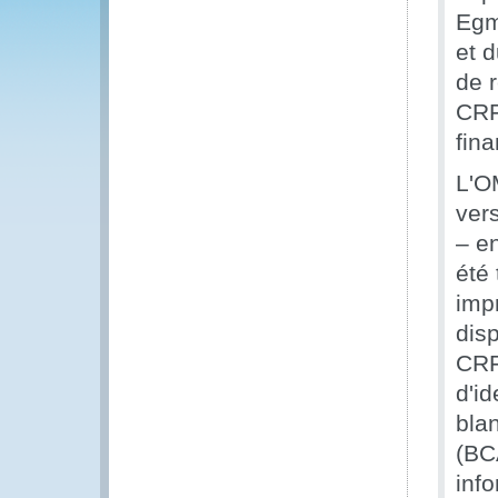
Egm
et 
de 
CRF 
fina
L'O
ver
– e
été 
imp
dis
CRF
d'id
bla
(BC
inf