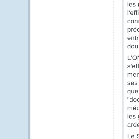
les 
l'ef
con
pré
entr
dou
L'OM
s'e
memb
ses
que
"do
méc
les 
ard
Le 