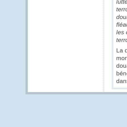
lut
ter
dou
flé
les 
terr
La 
mon
dou
bén
dan