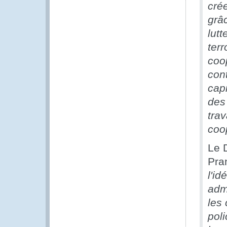
cré
grâ
lut
ter
coo
cont
cap
des
trav
coo
Le D
Pra
l'id
adm
les
poli