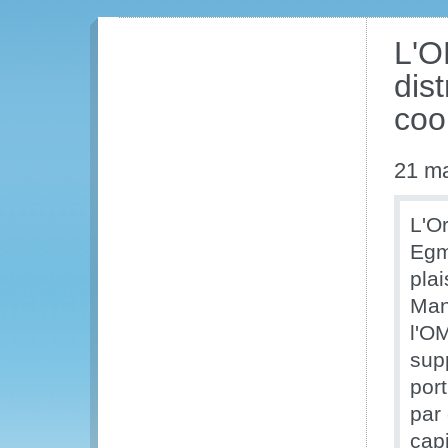
L'O
dis
coo
21 m
L'O
Egm
plai
Man
l'O
sup
por
par
cap