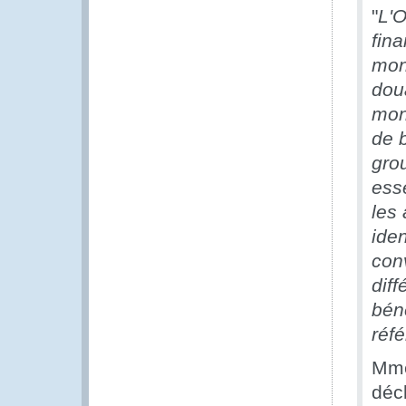
"
L'O
fina
mon
dou
mond
de 
gro
ess
les
iden
con
diff
béné
réfé
Mme
déc