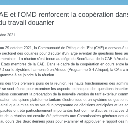
AE et l'OMD renforcent la coopération dan
du travail douanier
bre 2021
au 29 octobre 2021, la Communauté de l'Afrique de l'Est (CAE) a convoqué u
 sectoriel des douanes pour discuter d'un large éventail de questions liées au
merciales. La réunion s'est tenue au siège du Secrétariat de la CAE à Arusha
x États membres de la CAE. Dans le cadre de la coopération en cours entre 
 sur le Système harmonisé en Afrique (Programme SH-Afrique), la CAE a in
gramme à se joindre à la réunion.
rs des trois premiers jours de la réunion, les hauts fonctionnaires des admini
 se sont réunis pour examiner les aspects techniques des questions inscrites 
sions concernant la préparation de la nouvelle version du tarif extérieur com
sation tels qu'une plateforme tarifaire électronique et un système de gestion
, ainsi que la mise en œuvre d’un programme de décisions anticipées et les a
pacités ont été particulièrement importantes tout comme d'autres initiatives 
ats de la réunion ont ensuite été présentés aux Commissaires généraux des d
 au cours des deux derniers jours pour examiner et approuver le rapport des h