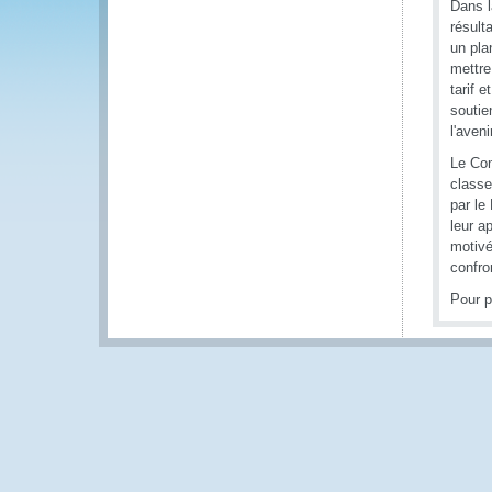
Dans l
résult
un pla
mettre
tarif 
soutie
l'aveni
Le Com
classe
par le
leur a
motivé
confro
Pour p