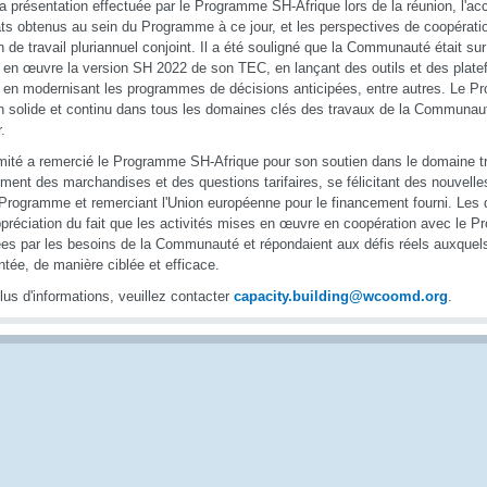
a présentation effectuée par le Programme SH-Afrique lors de la réunion, l'acc
ats obtenus au sein du Programme à ce jour, et les perspectives de coopératio
n de travail pluriannuel conjoint. Il a été souligné que la Communauté était su
 en œuvre la version SH 2022 de son TEC, en lançant des outils et des platef
et en modernisant les programmes de décisions anticipées, entre autres. Le 
n solide et continu dans tous les domaines clés des travaux de la Communau
r.
ité a remercié le Programme SH-Afrique pour son soutien dans le domaine tr
ment des marchandises et des questions tarifaires, se félicitant des nouvelles
 Programme et remerciant l'Union européenne pour le financement fourni. Les
ppréciation du fait que les activités mises en œuvre en coopération avec le 
es par les besoins de la Communauté et répondaient aux défis réels auxquels
ntée, de manière ciblée et efficace.
lus d'informations, veuillez contacter
capacity.building@wcoomd.org
.