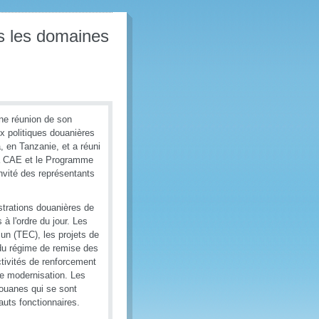
s les domaines
ne réunion de son
x politiques douanières
, en Tanzanie, et a réuni
la CAE et le Programme
vité des représentants
strations douanières de
à l'ordre du jour. Les
mun (TEC), les projets de
 du régime de remise des
ctivités de renforcement
de modernisation. Les
ouanes qui se sont
auts fonctionnaires.