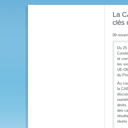
La C
clés 
09 novem
Du 25 
Comité
et com
les si
UE-OMD
du Pro
Au cou
la CAE
discus
numéri
droits
des ca
résult
réunis