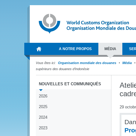
A NOTRE PROPOS
MÉDIA
SER
Vous êtes ici:
Organisation mondiale des douanes
Média
supérieurs des douanes d’Indonésie
Ateli
NOUVELLES ET COMMUNIQUÉS
cadr
2026
2025
29 octob
2024
Dan
2023
Pro