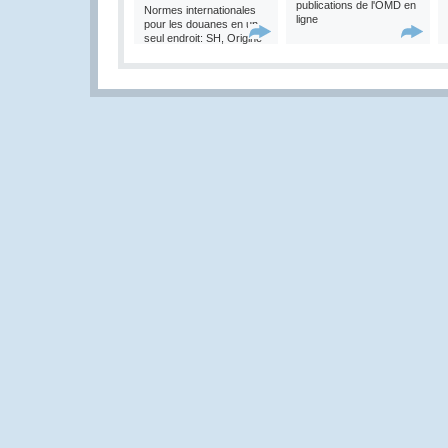
publications de l'OMD en
Normes internationales
ligne
pour les douanes en un
seul endroit: SH, Origine
et Valeur