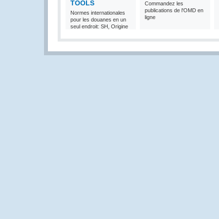
TOOLS
Commandez les
publications de l'OMD en
Normes internationales
ligne
pour les douanes en un
seul endroit: SH, Origine
et Valeur