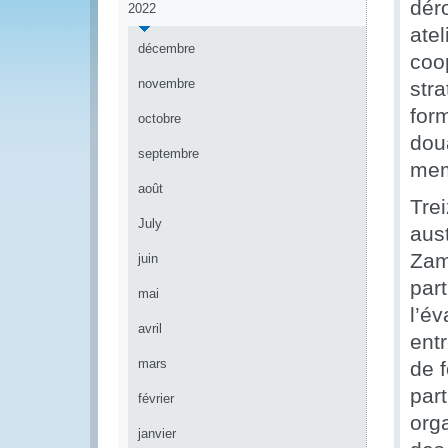
dér
2022
ate
décembre
coo
novembre
str
for
octobre
dou
septembre
mem
août
Tre
July
aus
Zam
juin
par
mai
l’é
avril
ent
mars
de 
part
février
org
janvier