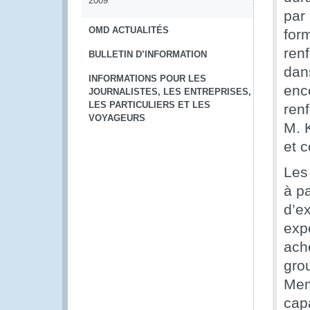
2009
par
OMD ACTUALITÉS
for
ren
BULLETIN D’INFORMATION
dans
INFORMATIONS POUR LES
enc
JOURNALISTES, LES ENTREPRISES,
LES PARTICULIERS ET LES
ren
VOYAGEURS
M. 
et 
Les 
à pa
d’e
expe
ach
gro
Mem
cap