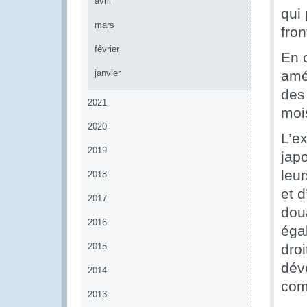
avril
qui
mars
fron
février
En o
janvier
amél
des
2021
moi
2020
L’e
2019
jap
leu
2018
et 
2017
dou
2016
éga
2015
droi
déve
2014
com
2013