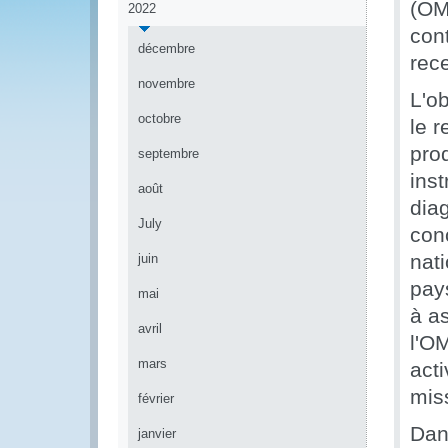
(OM
2022
con
décembre
rec
novembre
L'ob
octobre
le 
prod
septembre
ins
août
dia
July
con
nat
juin
pays
mai
à a
avril
l'O
mars
act
miss
février
Dan
janvier