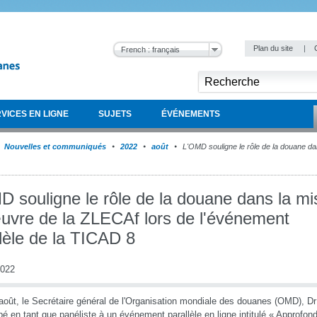
Plan du site
|
French : français
VICES EN LIGNE
SUJETS
ÉVÉNEMENTS
Nouvelles et communiqués
2022
août
L'OMD souligne le rôle de la douane da
D souligne le rôle de la douane dans la mi
uvre de la ZLECAf lors de l'événement
lèle de la TICAD 8
2022
août, le Secrétaire général de l'Organisation mondiale des douanes (OMD), Dr
ipé en tant que panéliste à un événement parallèle en ligne intitulé « Approfond