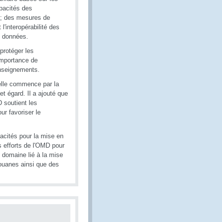
capacités des
s ; des mesures de
'interopérabilité des
s données.
 protéger les
'importance de
enseignements.
'elle commence par la
et égard. Il a ajouté que
D soutient les
ur favoriser le
acités pour la mise en
s efforts de l'OMD pour
 domaine lié à la mise
ouanes ainsi que des