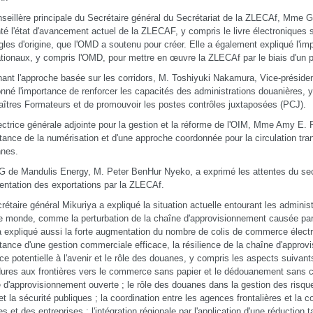
seillère principale du Secrétaire général du Secrétariat de la ZLECAf, Mme 
té l'état d'avancement actuel de la ZLECAF, y compris le livre électroniques su
gles d'origine, que l'OMD a soutenu pour créer. Elle a également expliqué l'im
ationaux, y compris l'OMD, pour mettre en œuvre la ZLECAf par le biais d'un p
ant l'approche basée sur les corridors, M. Toshiyuki Nakamura, Vice-président
nné l'importance de renforcer les capacités des administrations douanières,
îtres Formateurs et de promouvoir les postes contrôles juxtaposées (PCJ).
ectrice générale adjointe pour la gestion et la réforme de l'OIM, Mme Amy E. 
rtance de la numérisation et d'une approche coordonnée pour la circulation tran
nnes.
 de Mandulis Energy, M. Peter BenHur Nyeko, a exprimé les attentes du sec
entation des exportations par la ZLECAf.
rétaire général Mikuriya a expliqué la situation actuelle entourant les admini
e monde, comme la perturbation de la chaîne d'approvisionnement causée p
 a expliqué aussi la forte augmentation du nombre de colis de commerce électr
rtance d'une gestion commerciale efficace, la résilience de la chaîne d'appro
nce potentielle à l'avenir et le rôle des douanes, y compris les aspects suivant
ures aux frontières vers le commerce sans papier et le dédouanement sans co
 d'approvisionnement ouverte ; le rôle des douanes dans la gestion des risque
et la sécurité publiques ; la coordination entre les agences frontalières et la c
s et des entreprises ; l'intégration régionale par l'application d'une réduction t