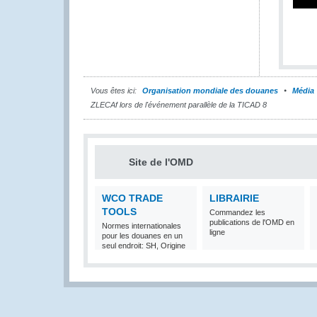
Vous êtes ici:
Organisation mondiale des douanes
Média
ZLECAf lors de l'événement parallèle de la TICAD 8
Site de l'OMD
WCO TRADE
LIBRAIRIE
TOOLS
Commandez les
publications de l'OMD en
Normes internationales
ligne
pour les douanes en un
seul endroit: SH, Origine
et Valeur