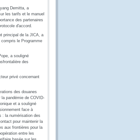
Gyang Demitta, a
r les tarifs et le manuel
portance des partenaires
rotocole d'accord.
 principal de la JICA, a
 y compris le Programme
Pope, a souligné
sfrontalière des
teur privé concernant
strations des douanes
ar la pandémie de COVID-
onique et a souligné
visionnement face à
s : la numérisation des
ntact pour maintenir la
s aux frontières pour la
oopération entre les
arifaire basée sur les