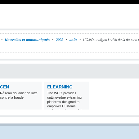
Nouvelles et communiqués
2022
août
L'OMD souligne le rôle de la douane 
CEN
ELEARNING
Réseau douanier de lutte
The WCO provides
contre la fraude
cutting-edge e-learning
platforms designed to
empower Customs
professionals around the
world with
comprehensive
knowledge and skills in
Customs matters.