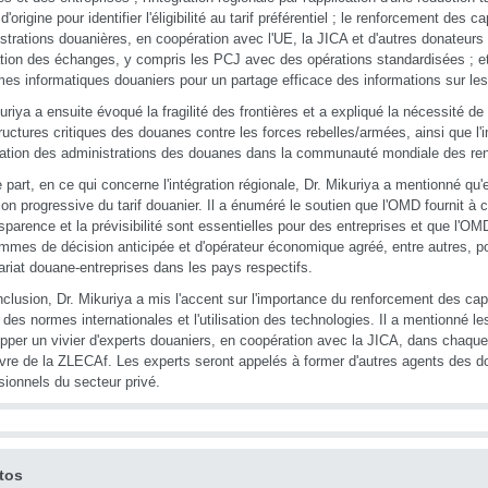
d'origine pour identifier l'éligibilité au tarif préférentiel ; le renforcement des 
strations douanières, en coopération avec l'UE, la JICA et d'autres donateur
tation des échanges, y compris les PCJ avec des opérations standardisées ; et l
es informatiques douaniers pour un partage efficace des informations sur le
uriya a ensuite évoqué la fragilité des frontières et a expliqué la nécessité de
tructures critiques des douanes contre les forces rebelles/armées, ainsi que l
gration des administrations des douanes dans la communauté mondiale des r
e part, en ce qui concerne l'intégration régionale, Dr. Mikuriya a mentionné qu
ion progressive du tarif douanier. Il a énuméré le soutien que l'OMD fournit à c
nsparence et la prévisibilité sont essentielles pour des entreprises et que l'OM
mmes de décision anticipée et d'opérateur économique agréé, entre autres, po
ariat douane-entreprises dans les pays respectifs.
clusion, Dr. Mikuriya a mis l'accent sur l'importance du renforcement des cap
des normes internationales et l'utilisation des technologies. Il a mentionné le
pper un vivier d'experts douaniers, en coopération avec la JICA, dans chaque
re de la ZLECAf. Les experts seront appelés à former d'autres agents des d
sionnels du secteur privé.
tos