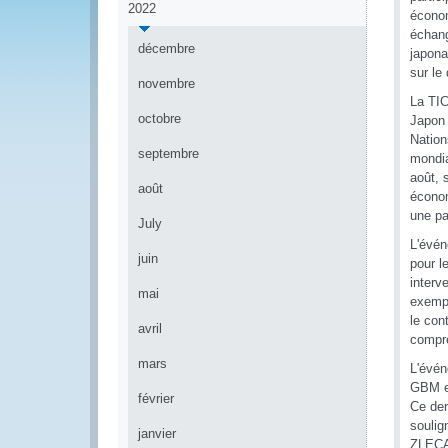
2022
économ
échang
décembre
japona
sur le
novembre
La TIC
octobre
Japon 
Nation
septembre
mondia
août, 
août
économ
une pa
July
L'évén
juin
pour l
interv
mai
exempl
le con
avril
compré
mars
L'évén
GBM et
février
Ce der
soulig
janvier
ZLECA