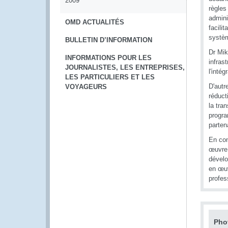
2009
règles 
admini
OMD ACTUALITÉS
facili
systèm
BULLETIN D’INFORMATION
Dr Mik
INFORMATIONS POUR LES
infras
JOURNALISTES, LES ENTREPRISES,
l'inté
LES PARTICULIERS ET LES
D'autr
VOYAGEURS
réduct
la tra
progra
parten
En con
œuvre 
dévelo
en œuv
profes
Pho