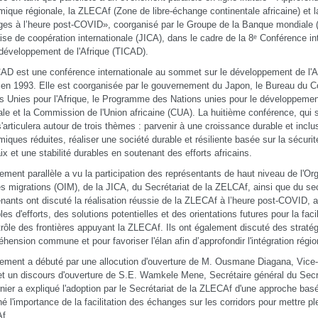
ique régionale, la ZLECAf (Zone de libre-échange continentale africaine) et la
es à l’heure post-COVID», coorganisé par le Groupe de la Banque mondiale 
ise de coopération internationale (JICA), dans le cadre de la 8ᵉ Conférence i
 développement de l'Afrique (TICAD).
AD est une conférence internationale au sommet sur le développement de l'Afri
en 1993. Elle est coorganisée par le gouvernement du Japon, le Bureau du Co
s Unies pour l'Afrique, le Programme des Nations unies pour le développeme
le et la Commission de l'Union africaine (CUA). La huitième conférence, qui s
s'articulera autour de trois thèmes : parvenir à une croissance durable et incl
iques réduites, réaliser une société durable et résiliente basée sur la sécuri
ix et une stabilité durables en soutenant des efforts africains.
ement parallèle a vu la participation des représentants de haut niveau de l'Org
es migrations (OIM), de la JICA, du Secrétariat de la ZELCAf, ainsi que du se
enants ont discuté la réalisation réussie de la ZLECAf à l’heure post-COVID, a
es d'efforts, des solutions potentielles et des orientations futures pour la fac
trôle des frontières appuyant la ZLECAf. Ils ont également discuté des straté
hension commune et pour favoriser l'élan afin d’approfondir l'intégration régio
ement a débuté par une allocution d'ouverture de M. Ousmane Diagana, Vice-p
 un discours d'ouverture de S.E. Wamkele Mene, Secrétaire général du Secr
nier a expliqué l'adoption par le Secrétariat de la ZLECAf d'une approche basé
né l'importance de la facilitation des échanges sur les corridors pour mettre 
f.