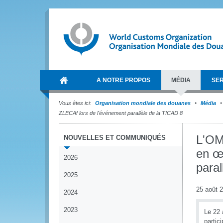
A NOTRE PROPOS
MÉDIA
SER
Vous êtes ici:
Organisation mondiale des douanes
Média
ZLECAf lors de l'événement parallèle de la TICAD 8
L'OM
NOUVELLES ET COMMUNIQUÉS
en œ
2026
paral
2025
25 août 
2024
2023
Le 22 
partic