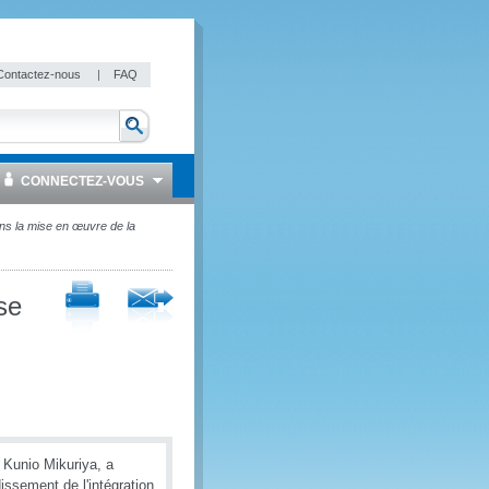
Contactez-nous
|
FAQ
CONNECTEZ-VOUS
ns la mise en œuvre de la
se
 Kunio Mikuriya, a
issement de l'intégration