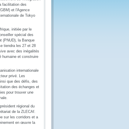
 facilitation des
(GBM) et l'Agence
nternationale de Tokyo
que, initiée par le
nseiller spécial des
nt (PNUD), la Banque
e tiendra les 27 et 28
usive avec des inégalités
té humaine et construire
anisation internationale
cteur privé. Les
insi que des défis, des
ilitation des échanges et
gies pour trouver une
nale.
résident régional du
étariat de la ZLECAf.
e sur les corridors et a
pleinement en œuvre la