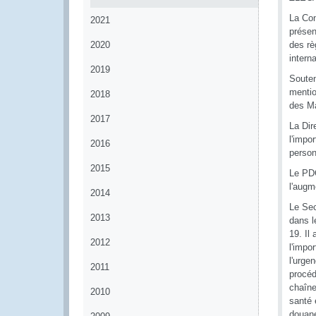
La Con
2021
présen
2020
des rè
intern
2019
Souten
mentio
2018
des Ma
2017
La Dir
l'impo
2016
perso
2015
Le PDG
l'augm
2014
Le Sec
2013
dans l
19. Il
2012
l'impo
l'urge
2011
procéd
chaîne
2010
santé 
douane