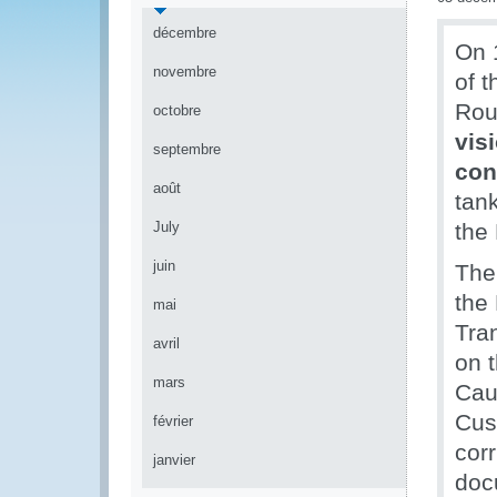
décembre
On 
novembre
of 
Rou
octobre
vis
septembre
con
août
tan
July
the
juin
The
the
mai
Tra
avril
on 
mars
Cauc
Cus
février
corr
janvier
doc