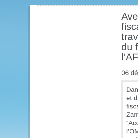
Ave
fis
tra
du 
l’A
06 d
Dan
et d
fis
Zam
“Ac
l’O