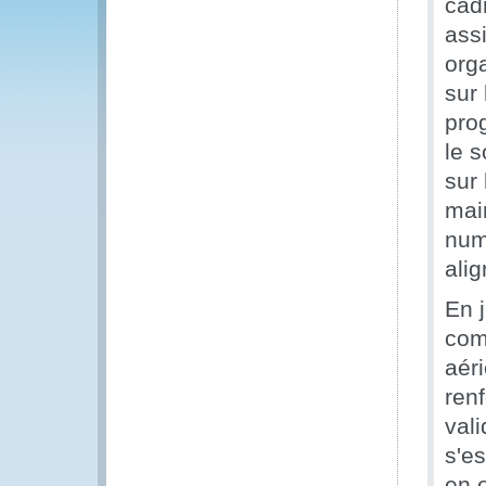
cad
ass
org
sur 
pro
le 
sur
mai
num
alig
En 
com
aér
renf
vali
s'e
en 