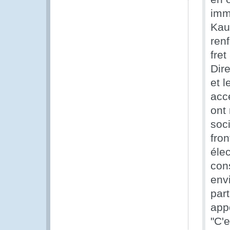
imm
Kau
ren
fret
Dir
et l
acc
ont
soc
fron
éle
con
env
part
appo
"C'