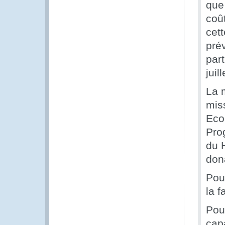
que 
coût
cett
pré
part
juil
La 
mis
Eco
Pro
du 
don
Pou
la f
Pou
cap