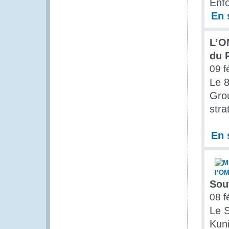
Enfo
En 
L’O
du 
09 f
Le 8
Grou
stra
En 
Sou
08 f
Le S
Kuni