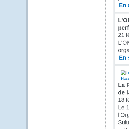
En 
L'O
perf
21 f
L'O
orga
En 
La 
de 
18 f
Le 1
l’Or
Sulu