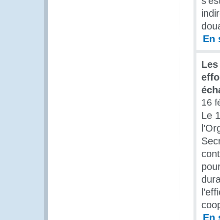
s'es
indi
dou
En 
Les
effo
éch
16 f
Le 1
l’O
Secr
cont
pour
dura
l’ef
coop
En 