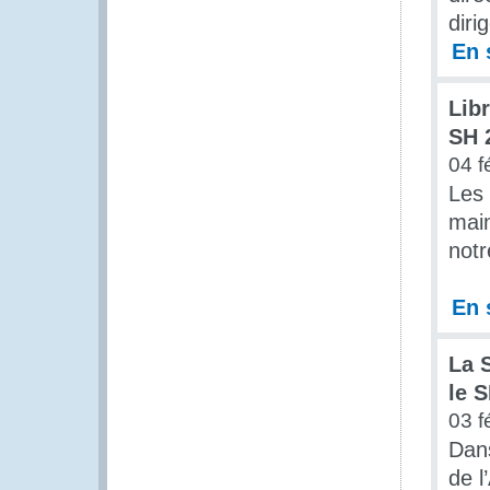
diri
En 
Lib
SH 
04 f
Les 
main
notr
En 
La 
le 
03 f
Dans
de l