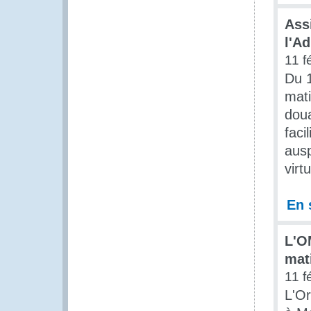
Assi
l'A
11 f
Du 1
mati
doua
fac
ausp
virt
En 
L'O
mat
11 f
L'O