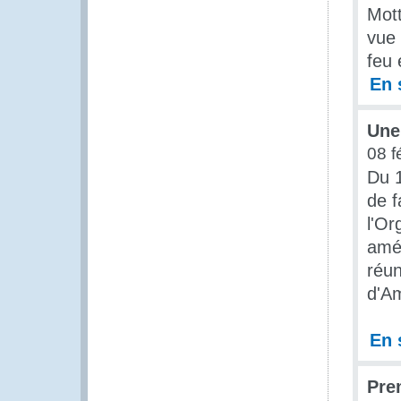
Mott
vue 
feu 
En 
Une
08 f
Du 1
de 
l'Or
amér
réun
d'Am
En 
Pre