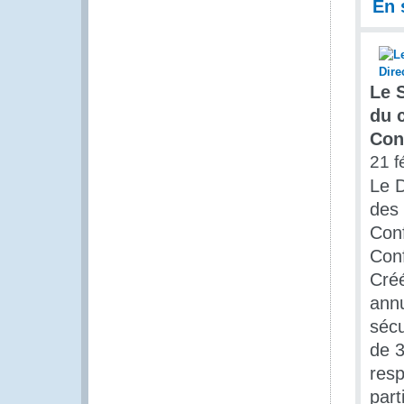
En 
Le 
du 
Con
21 f
Le D
des 
Conf
Conf
Créé
annu
sécu
de 3
resp
part