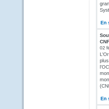
gran
Syst
En 
Sou
CNF
02 f
L’Or
plus
l’O
mond
mond
(CNF
En 