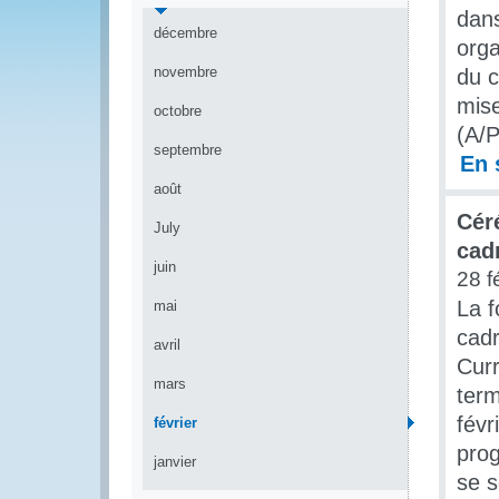
dans
décembre
orga
novembre
du c
mise
octobre
(A/P
septembre
En 
août
Cér
July
cad
juin
28 f
La f
mai
cad
avril
Curr
mars
term
févr
février
prog
janvier
se s