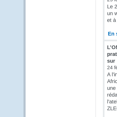
Le 2
un w
et à
En 
L’O
pra
sur 
24 f
A l’
Afri
une 
réda
l’at
ZLEC