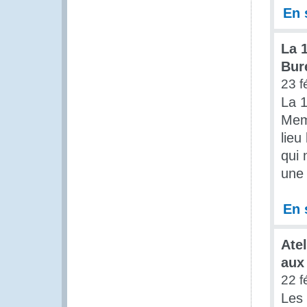
En 
La 
Bur
23 f
La 1
Mem
lieu
qui 
une 
En 
Ate
aux
22 f
Les 