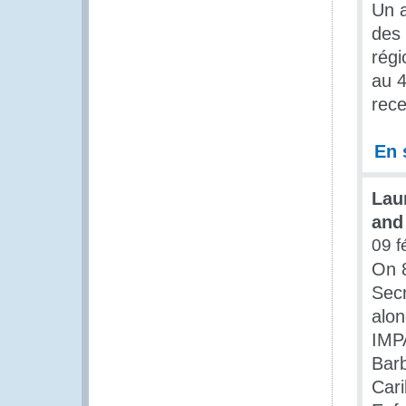
Un a
des
régi
au 4
rece
En 
Lau
and
09 f
On 8
Sec
alon
IMPA
Bar
Car