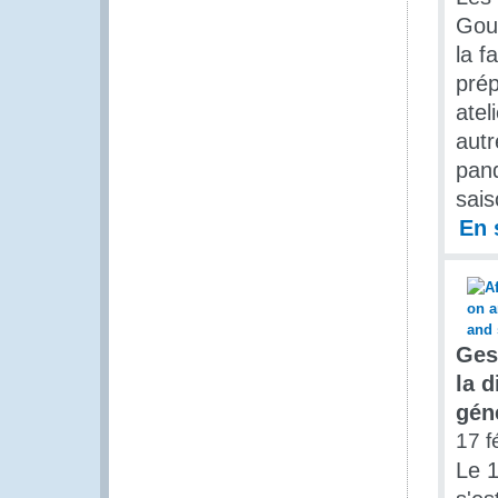
Gouv
la f
prép
atel
autr
pand
sais
En 
Gest
la d
gén
17 f
Le 1