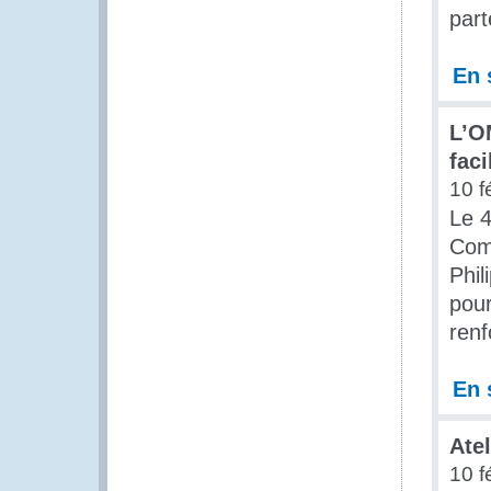
part
En 
L’O
fac
10 f
Le 4
Com
Phil
pour
renf
En 
Ate
10 f