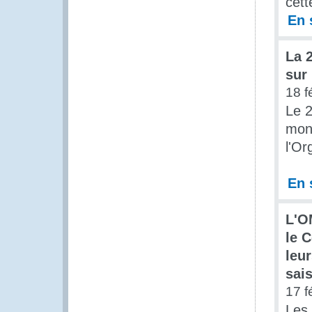
cett
En 
La 
sur
18 f
Le 2
mon
l'Or
En 
L'O
le 
leu
sai
17 f
Les 