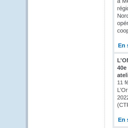
à Me
régi
Nord
opér
coo
En 
L’OM
40e
atel
11 f
L’Or
2022
(CT
En 