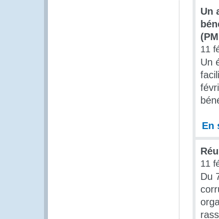
Un a
bén
(PM
11 f
Un 
faci
févr
béné
En 
Réu
11 f
Du 7
corr
orga
rass