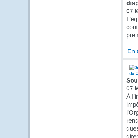
dis
07 f
L’éq
cont
prem
En 
Sou
07 f
À l’
impô
l’Or
rend
ques
dire