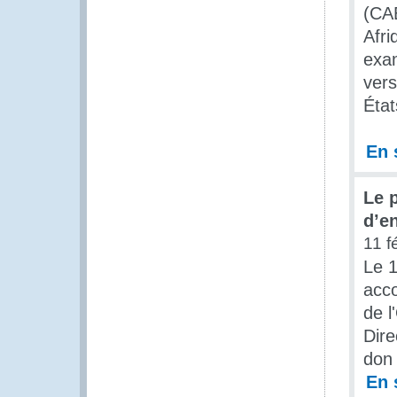
(CA
Afri
exam
ver
État
En 
Le 
d’e
11 f
Le 1
acc
de l
Dire
don 
En 