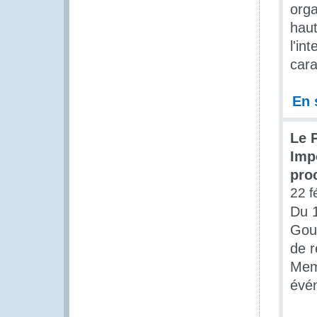
orga
haut
l'in
cara
En 
Le 
Imp
pro
22 f
Du 1
Gou
de r
Memb
évé