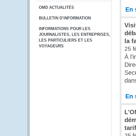
OMD ACTUALITÉS
En 
BULLETIN D’INFORMATION
Vis
INFORMATIONS POUR LES
déba
JOURNALISTES, LES ENTREPRISES,
la f
LES PARTICULIERS ET LES
VOYAGEURS
25 f
À l’
Dire
Secr
dans
En 
L'OM
dém
tari
25 f