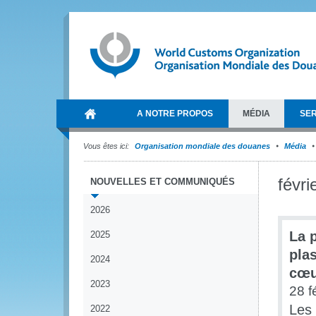
A NOTRE PROPOS
MÉDIA
SER
Vous êtes ici:
Organisation mondiale des douanes
Média
févri
NOUVELLES ET COMMUNIQUÉS
2026
La 
2025
pla
2024
cœu
2023
28 f
Les 
2022