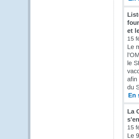
Lis
fou
et 
15 f
Le m
l’OM
le S
vacc
afin
du 
En 
La 
s'e
15 f
Le 9