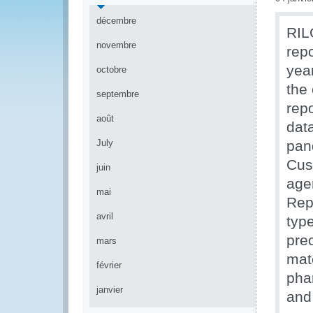
décembre
RIL
novembre
rep
year
octobre
the 
septembre
rep
août
dat
July
pan
Cus
juin
age
mai
Rep
avril
type
pre
mars
mate
février
phar
janvier
and