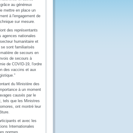
 grâce au généreux
e mettre en place un
mément à l'engagement de
technique sur mesure.
 dont des représentants
es agences nationales
 secteur humanitaire et
s se sont familiarisés
n matière de secours en
nvois de secours à
émie de COVID-19, l'ordre
ion des vaccins et aux
gistique."
ntant du Ministère des
n importance à un moment
avages causés par le
, tels que les Ministres
 Comores, ont montré leur
ôture.
rticipants et avec les
ions Internationales
e des normes