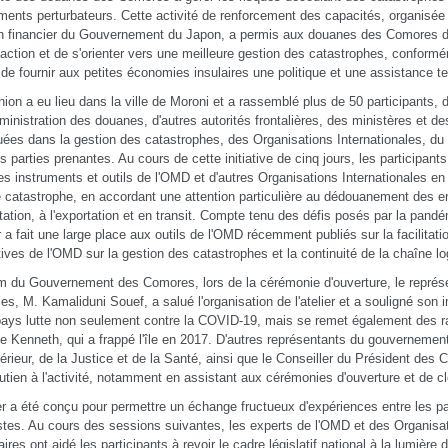
ents perturbateurs. Cette activité de renforcement des capacités, organisée
n financier du Gouvernement du Japon, a permis aux douanes des Comores d
’action et de s'orienter vers une meilleure gestion des catastrophes, confor
de fournir aux petites économies insulaires une politique et une assistance 
nion a eu lieu dans la ville de Moroni et a rassemblé plus de 50 participants,
dministration des douanes, d'autres autorités frontalières, des ministères et d
uées dans la gestion des catastrophes, des Organisations Internationales, du
es parties prenantes. Au cours de cette initiative de cinq jours, les participant
es instruments et outils de l'OMD et d'autres Organisations Internationales e
 catastrophe, en accordant une attention particulière au dédouanement des e
rtation, à l'exportation et en transit. Compte tenu des défis posés par la pand
r a fait une large place aux outils de l'OMD récemment publiés sur la facilitat
tives de l'OMD sur la gestion des catastrophes et la continuité de la chaîne lo
 du Gouvernement des Comores, lors de la cérémonie d'ouverture, le représe
es, M. Kamaliduni Souef, a salué l'organisation de l'atelier et a souligné so
pays lutte non seulement contre la COVID-19, mais se remet également des r
e Kenneth, qui a frappé l'île en 2017. D'autres représentants du gouvernement
ntérieur, de la Justice et de la Santé, ainsi que le Conseiller du Président des
outien à l'activité, notamment en assistant aux cérémonies d'ouverture et de cl
ier a été conçu pour permettre un échange fructueux d'expériences entre les pa
stes. Au cours des sessions suivantes, les experts de l'OMD et des Organisat
aires ont aidé les participants à revoir le cadre législatif national à la lumièr