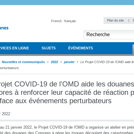
Plan du site
|
French : français
VICES EN LIGNE
SUJETS
ÉVÉNEMENTS
Nouvelles et communiqués
2022
janvier
Le Projet COVID-19 de l'OMD aide 
perturbateurs
rojet COVID-19 de l'OMD aide les douane
es à renforcer leur capacité de réaction 
e face aux événements perturbateurs
r 2022
au 21 janvier 2022, le Projet COVID-19 de l'OMD a organisé un atelier en prése
té des douanes des Comores à gérer les risques découlant des catastrophes n