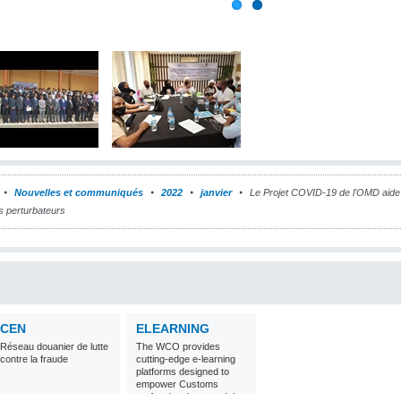
Nouvelles et communiqués
2022
janvier
Le Projet COVID-19 de l'OMD aide
s perturbateurs
CEN
ELEARNING
Réseau douanier de lutte
The WCO provides
contre la fraude
cutting-edge e-learning
platforms designed to
empower Customs
professionals around the