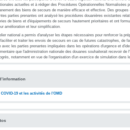
ationales actuelles et à rédiger des Procédures Opérationnelles Normalisées p
nement des biens de secours de manière efficace et effective. Des groupes
entes parties prenantes ont analysé les procédures douanières existantes relat
ries de biens et d'équipements de secours hautement prioritaires et ont for
ur amélioration et leur simplification.
elier national a permis d'analyser les étapes nécessaires pour renforcer la pr
faciliter et traiter les envois de secours en cas de futures catastrophes, de fa
e avec les parties prenantes impliquées dans les opérations d'urgence et d'iden
mentaire que l'administration nationale des douanes souhaiterait recevoir de
ogrès, notamment en vue de l'organisation d'un exercice de simulation dans l
d’information
 COVID-19 et les activités de l'OMD
tos