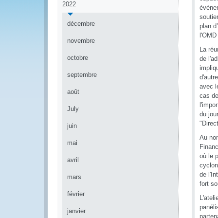
2022
événem
soutie
décembre
plan d
l'OMD 
novembre
La réu
octobre
de l'a
impliq
septembre
d'autr
avec l
août
cas de
l'impo
July
du jou
"Direc
juin
Au nom
mai
Financ
où le 
avril
cyclon
de l'I
mars
fort s
février
L'atel
panéli
janvier
parten