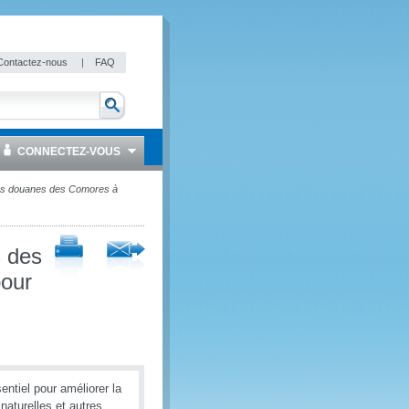
Contactez-nous
|
FAQ
CONNECTEZ-VOUS
les douanes des Comores à
s des
pour
ntiel pour améliorer la
aturelles et autres