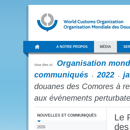
A NOTRE PROPOS
MÉDIA
SER
Organisation mond
Vous êtes ici:
communiqués
2022
j
douanes des Comores à renf
aux événements perturbat
Le 
NOUVELLES ET COMMUNIQUÉS
des
2026