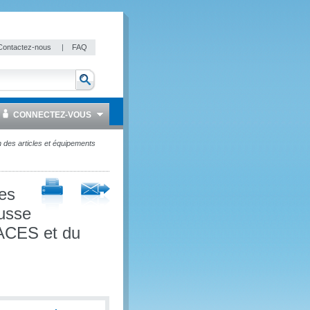
Contactez-nous
|
FAQ
CONNECTEZ-VOUS
n des articles et équipements
les
russe
’ACES et du