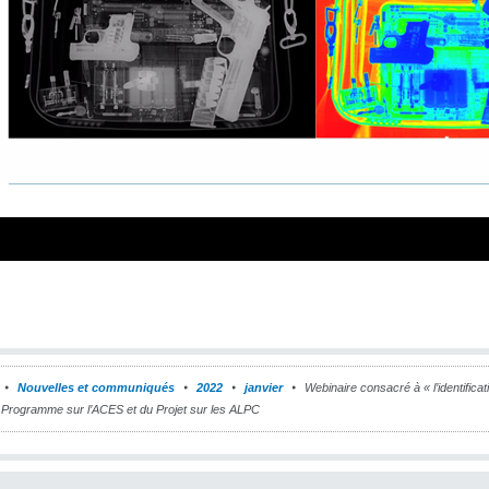
Nouvelles et communiqués
2022
janvier
Webinaire consacré à « l’identificat
u Programme sur l’ACES et du Projet sur les ALPC