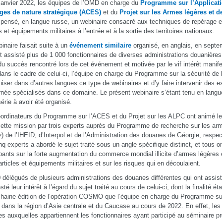
janvier 2022, les équipes de l’OMD en charge du
Programme sur l’Applicati
ges de nature stratégique (ACES)
et du
Projet sur les Armes légères et de
spensé, en langue russe, un webinaire consacré aux techniques de repérage et 
s et équipements militaires à l’entrée et à la sortie des territoires nationaux.
inaire faisait suite à un
événement similaire
organisé, en anglais, en septe
t assisté plus de 1 000 fonctionnaires de diverses administrations douanière
du succès rencontré lors de cet événement et motivée par le vif intérêt manife
 dans le cadre de celui-ci, l’équipe en charge du Programme sur la sécurité d
niser dans d’autres langues ce type de webinaires et d’y faire intervenir des e
née spécialisés dans ce domaine. Le présent webinaire s’étant tenu en langue
série à avoir été organisé.
ordinateurs du Programme sur l’ACES et du Projet sur les ALPC ont animé le
ette mission par trois experts auprès du Programme de recherche sur les arm
y
) de l’IHEID, d’Interpol et de l’Administration des douanes de Géorgie, resp
nq experts a abordé le sujet traité sous un angle spécifique distinct, et tous ont
ipants sur la forte augmentation du commerce mondial illicite d’armes légères et
articles et équipements militaires et sur les risques qui en découlaient.
 délégués de plusieurs administrations des douanes différentes qui ont assist
sté leur intérêt à l’égard du sujet traité au cours de celui-ci, dont la finalité é
chaine édition de l’opération COSMO que l’équipe en charge du Programme s
dans la région d’Asie centrale et du Caucase au cours de 2022. En effet, les
s auxquelles appartiennent les fonctionnaires ayant participé au séminaire pr