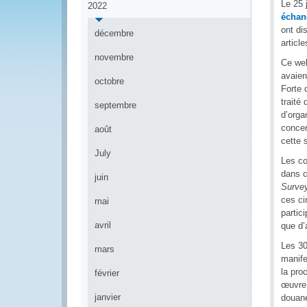
Le 25 
2022
échan
ont di
décembre
article
novembre
Ce web
avaien
octobre
Forte 
traité
septembre
d’orga
concer
août
cette 
July
Les co
dans c
juin
Surve
ces ci
mai
partic
avril
que d’
Les 30
mars
manife
la pro
février
œuvre 
janvier
douane