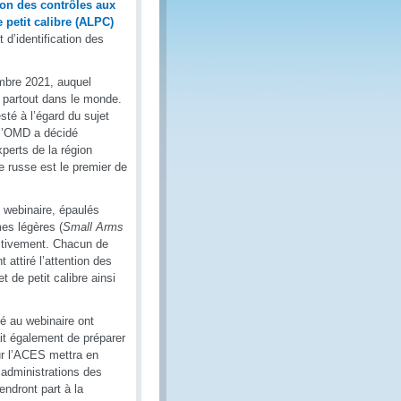
on des contrôles aux
 petit calibre (ALPC)
d’identification des
mbre 2021, auquel
s partout dans le monde.
sté à l’égard du sujet
e l’OMD a décidé
xperts de la région
 russe est le premier de
 webinaire, épaulés
es légères (
Small Arms
ectivement. Chacun de
 attiré l’attention des
 de petit calibre ainsi
é au webinaire ont
tait également de préparer
ur l’ACES mettra en
 administrations des
endront part à la