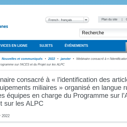
Plan du site
|
French : français
VICES EN LIGNE
SUJETS
ÉVÉNEMENTS
Nouvelles et communiqués
2022
janvier
Webinaire consacré à « l’identificatio
Programme sur l’ACES et du Projet sur les ALPC
aire consacré à « l’identification des artic
uipements miliaires » organisé en langue 
les équipes en charge du Programme sur l
et sur les ALPC
r 2022